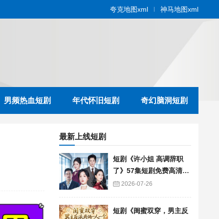
夸克地图xml
神马地图xml
男频热血短剧
年代怀旧短剧
奇幻脑洞短剧
最新上线短剧
短剧《许小姐 高调辞职
了》57集短剧免费高清在
线播放
2026-07-26
短剧《闺蜜双穿，男主反