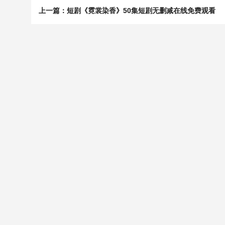
上一篇：短剧《霓裳染香》50集短剧无删减在线免费观看