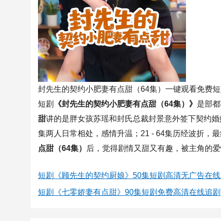
封先生的契约小肥妻有点甜（64集）一键观看免费短
短剧
《封先生的契约小肥妻有点甜（64集）》
是部都
甜
讲的是胖女孩苏瑶和封氏总裁封景意外签下契约婚姻，相
集两人日常相处，感情升温；21 - 64集历经波折
点甜（64集）
后，觉得剧情又甜又有趣，被主角的爱
短剧《顾先生的契约厨娘》50集短剧高清无广告在线
短剧《七零娇妻有点甜》90集短剧免费高清在线追剧