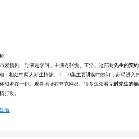
剧
市爱情剧，导演是李明，主演有张悦、王浩。这部
封先生的契约
处中两人渐生情愫。1 - 10集主要讲契约签订，苏瑶进入封家；
，最终甜蜜在一起。观看地址在夸克网盘。很多观众看完
封先生的契
情打动。
观看