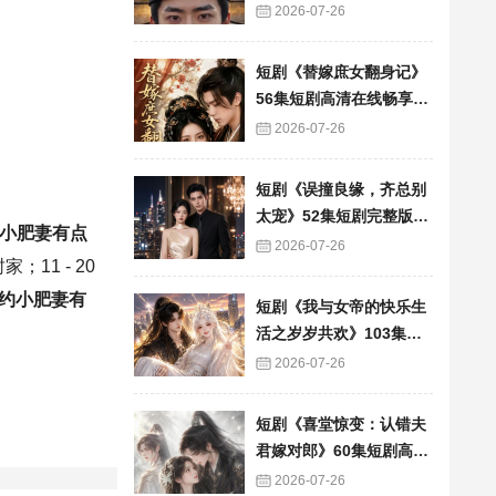
看
2026-07-26
短剧《替嫁庶女翻身记》
56集短剧高清在线畅享全
集
2026-07-26
短剧《误撞良缘，齐总别
太宠》52集短剧完整版免
小肥妻有点
费畅享观看
2026-07-26
11 - 20
约小肥妻有
短剧《我与女帝的快乐生
活之岁岁共欢》103集短
剧全集在线畅快看
2026-07-26
短剧《喜堂惊变：认错夫
君嫁对郎》60集短剧高清
全集在线速看
2026-07-26