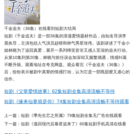
千金追夫（36集）在线看到短剧大结局
短剧《千金追夫》是一部36集的浪漫爱情题材作品，由知名导演李
晨执导，主演包括人气演员赵晴和帅气男星张伟。该剧讲述了千金小
姐林晓为了追回真爱，展开一系列啼笑皆非又感人至深的追夫行动。
从第10集到第20集，林晓与前任误会加深却又频繁偶遇，情感纠葛
不断升级。观看地址在夸克网盘。观众看完《千金追夫（36集）》
后，纷纷表示被剧中真挚的情感打动，认为它是一部既甜蜜又虐心的
佳作。
短剧《父辈爱情故事》62集短剧全集高清流畅不等待
短剧《缘来仙妻就是你》74集短剧全集高清流畅不等待观看
上一篇：短剧《季先生芯之所属》79集短剧全集无广告在线观看
下一篇：短剧《逃回现代后暴君追来了》60集短剧手机高清在线看