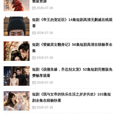
整版资源
2026-07-26
短剧《帝王勿宠近臣》14集短剧高清无删减在线观
看
2026-07-26
短剧《替嫁庶女翻身记》56集短剧高清在线畅享全
集
2026-07-26
短剧《误撞良缘，齐总别太宠》52集短剧完整版免
费畅享观看
2026-07-26
短剧《我与女帝的快乐生活之岁岁共欢》103集短
剧全集在线畅快看
2026-07-26