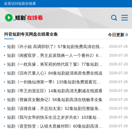
欢迎访问短剧在线看
抖音短剧夸克网盘在线看全集
今日更新
0
短剧《许小姐 高调辞职了》57集短剧免费高清在线播放
2026-07-26
短剧《闺蜜双穿，男主反派我俩一人一个番外2》60集短剧高清完整版免费看
2026-07-26
短剧《一枕良缘，将军府的绝代双丫鬟》77集短剧完整版免费畅享
2026-07-26
短剧《旧布尺量人心》84集短剧超清画质免费在线追
2026-07-26
短剧《一剑挽仙洲第一季》133集短剧免费观看完整版资源
2026-07-26
短剧《帝王勿宠近臣》14集短剧高清无删减在线观看
2026-07-26
短剧《替嫁庶女翻身记》56集短剧高清在线畅享全集
2026-07-26
短剧《误撞良缘，齐总别太宠》52集短剧完整版免费畅享观看
2026-07-26
短剧《我与女帝的快乐生活之岁岁共欢》103集短剧全集在线畅快看
2026-07-26
短剧《喜堂惊变：认错夫君嫁对郎》60集短剧高清全集在线速看
2026-07-26