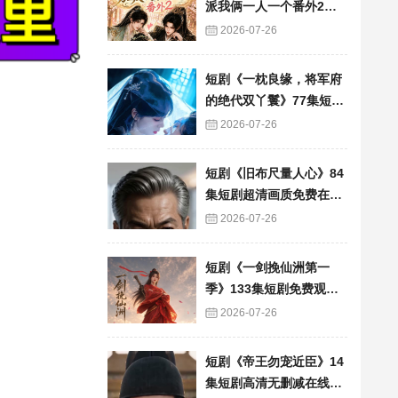
派我俩一人一个番外2》6
0集短剧高清完整版免费
2026-07-26
看
短剧《一枕良缘，将军府
的绝代双丫鬟》77集短剧
完整版免费畅享
2026-07-26
短剧《旧布尺量人心》84
集短剧超清画质免费在线
追
2026-07-26
短剧《一剑挽仙洲第一
季》133集短剧免费观看
完整版资源
2026-07-26
短剧《帝王勿宠近臣》14
集短剧高清无删减在线观