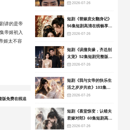
看
2026-07-26
短剧《替嫁庶女翻身记》
剧讲的是帝
56集短剧高清在线畅享全
集帝姬初入
集
2026-07-26
帝姬太不容
短剧《误撞良缘，齐总别
太宠》52集短剧完整版免
费畅享观看
2026-07-26
短剧《我与女帝的快乐生
活之岁岁共欢》103集短
剧全集在线畅快看
2026-07-26
整版免费在线追
短剧《喜堂惊变：认错夫
君嫁对郎》60集短剧高清
全集在线速看
2026-07-26