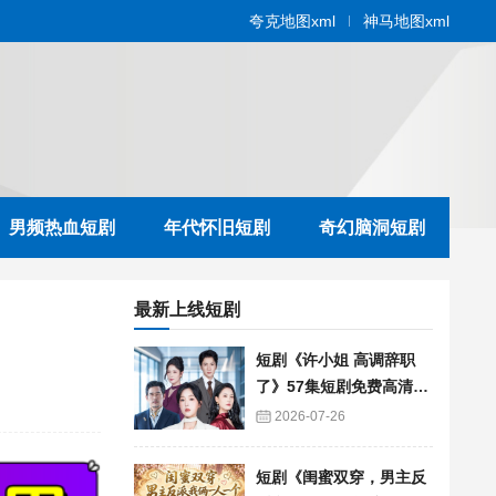
夸克地图xml
神马地图xml
男频热血短剧
年代怀旧短剧
奇幻脑洞短剧
最新上线短剧
短剧《许小姐 高调辞职
了》57集短剧免费高清在
线播放
2026-07-26
短剧《闺蜜双穿，男主反