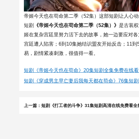
帝姬今天也在苟命第二季（52集）这部短剧让人心动
短剧
《帝姬今天也在苟命第二季（52集）》
是古装权
姬在复杂宫廷里努力活下去的故事，她一边要应对各
宫廷遭人陷害；6到10集她结识盟友开始反击；11
易，剧情紧凑刺激，很值得一看。
短剧《帝姬今天也在苟命》20集短剧全集免费在线看
短剧《穿成男主早亡妻后我每天都在苟命》76集短
上一篇：短剧《打工者的斗争》31集短剧高清在线免费看全