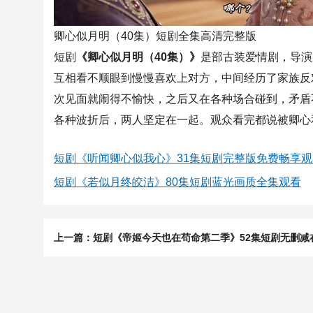
卿心似月明（40集）短剧全集高清完整版
短剧
《卿心似月明（40集）》
是部古装爱情剧，导演
互相看不顺眼到慢慢喜欢上对方，中间经历了家族反
次见面就闹得不愉快，之后又在各种场合碰到，矛盾不
各种波折后，两人坚定在一起。观众看完都说被卿心
短剧《听闻卿心似我心》31集短剧完整版免费畅享观
短剧《若似月终皎洁》80集短剧蓝光画质全集观看