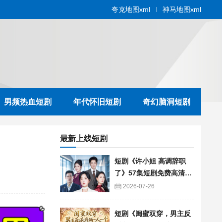
夸克地图xml
神马地图xml
男频热血短剧
年代怀旧短剧
奇幻脑洞短剧
最新上线短剧
短剧《许小姐 高调辞职
了》57集短剧免费高清在
线播放
2026-07-26
短剧《闺蜜双穿，男主反