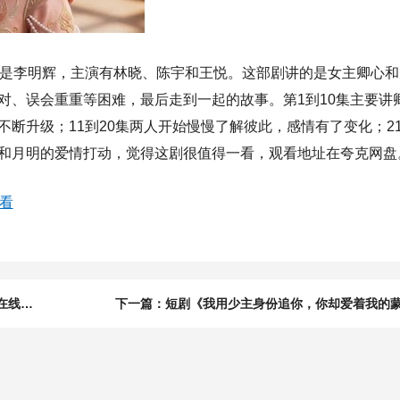
是李明辉，主演有林晓、陈宇和王悦。这部剧讲的是女主卿心和
对、误会重重等困难，最后走到一起的故事。第1到10集主要讲
断升级；11到20集两人开始慢慢了解彼此，感情有了变化；21
和月明的爱情打动，觉得这剧很值得一看，观看地址在夸克网盘
看
上一篇：短剧《帝姬今天也在苟命第二季》52集短剧无删减在线观看