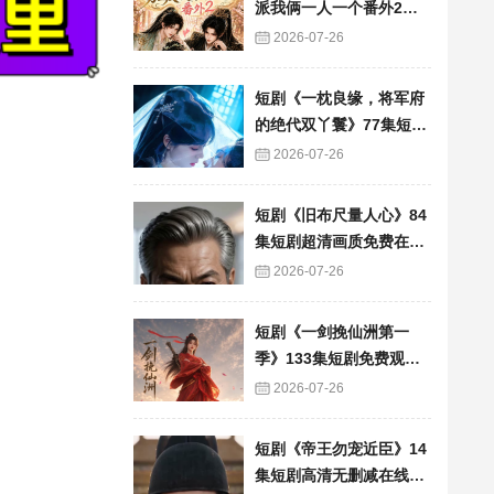
派我俩一人一个番外2》6
0集短剧高清完整版免费
2026-07-26
看
短剧《一枕良缘，将军府
的绝代双丫鬟》77集短剧
完整版免费畅享
2026-07-26
短剧《旧布尺量人心》84
集短剧超清画质免费在线
追
2026-07-26
短剧《一剑挽仙洲第一
季》133集短剧免费观看
完整版资源
2026-07-26
短剧《帝王勿宠近臣》14
集短剧高清无删减在线观