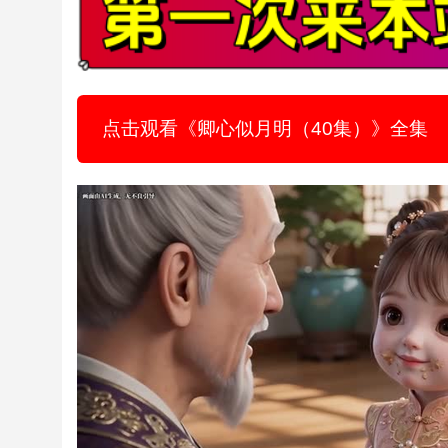
点击观看《卿心似月明（40集）》全集