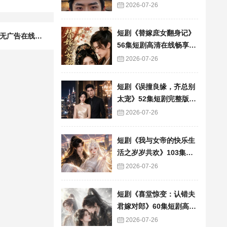
看
2026-07-26
短剧《替嫁庶女翻身记》
下一篇：短剧《以母之名护女荣光》100集短剧高清无广告在线观看
56集短剧高清在线畅享全
集
2026-07-26
短剧《误撞良缘，齐总别
太宠》52集短剧完整版免
费畅享观看
2026-07-26
短剧《我与女帝的快乐生
活之岁岁共欢》103集短
剧全集在线畅快看
2026-07-26
短剧《喜堂惊变：认错夫
君嫁对郎》60集短剧高清
全集在线速看
2026-07-26