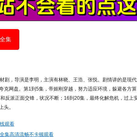
》全集
题材剧，导演是李明，主演有林晓、王浩、张悦。剧情讲的是现代
克网盘。第1到5集，帝姬刚穿越，努力适应环境，躲避各方算计
，和反派正面交锋，状况不断；16到20集，最终化解危机，过上
上头。
在线观看
剧全集高清流畅不卡顿观看