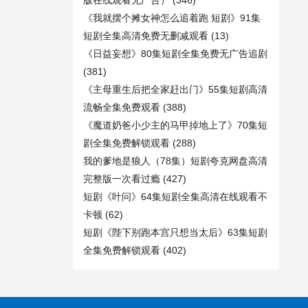
版在线观看无广告）
(346)
《我就摆个摊女神怎么追着跑 短剧》91集
短剧全集高清免费无删减观看
(13)
《日益妄想》80集短剧全集免费无广告追剧
(381)
《主母重生后把全家赶出门》55集短剧高清
流畅全集免费观看
(388)
《魔道奶爸小少主的马甲掉地上了》70集短
剧全集免费解锁观看
(288)
我的爹地是狼人（78集）短剧夸克网盘高清
完整版一次看过瘾
(427)
短剧《叶问》64集短剧全集高清在线观看不
卡顿
(62)
短剧《陛下别跑本宫只想当太后》63集短剧
全集免费解锁观看
(402)