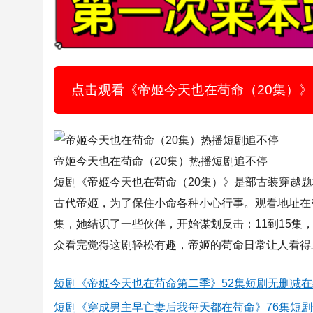
点击观看《帝姬今天也在苟命（20集）
帝姬今天也在苟命（20集）热播短剧追不停
短剧《帝姬今天也在苟命（20集）》是部古装穿越
古代帝姬，为了保住小命各种小心行事。观看地址在夸
集，她结识了一些伙伴，开始谋划反击；11到15集
众看完觉得这剧轻松有趣，帝姬的苟命日常让人看得
短剧《帝姬今天也在苟命第二季》52集短剧无删减
短剧《穿成男主早亡妻后我每天都在苟命》76集短