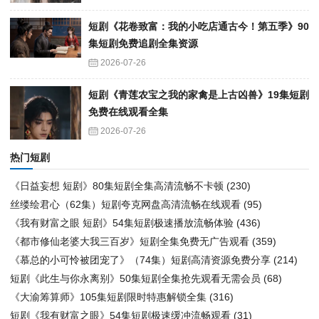
短剧《花卷致富：我的小吃店通古今！第五季》90
集短剧免费追剧全集资源
2026-07-26
短剧《青莲农宝之我的家禽是上古凶兽》19集短剧
免费在线观看全集
2026-07-26
热门短剧
《日益妄想 短剧》80集短剧全集高清流畅不卡顿
(230)
丝缕绘君心（62集）短剧夸克网盘高清流畅在线观看
(95)
《我有财富之眼 短剧》54集短剧极速播放流畅体验
(436)
《都市修仙老婆大我三百岁》短剧全集免费无广告观看
(359)
《慕总的小可怜被团宠了》（74集）短剧高清资源免费分享
(214)
短剧《此生与你永离别》50集短剧全集抢先观看无需会员
(68)
《大渝筹算师》105集短剧限时特惠解锁全集
(316)
短剧《我有财富之眼》54集短剧极速缓冲流畅观看
(31)