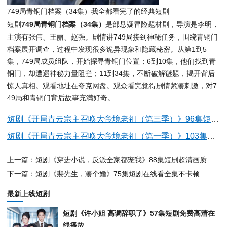
749局青铜门档案（34集）我全都看完了的经典短剧
短剧
749局青铜门档案（34集）
是部悬疑冒险题材剧，导演是李明，
主演有张伟、王丽、赵强。剧情讲749局接到神秘任务，围绕青铜门
档案展开调查，过程中发现很多诡异现象和隐藏秘密。从第1到5
集，749局成员组队，开始探寻青铜门位置；6到10集，他们找到青
铜门，却遭遇神秘力量阻拦；11到34集，不断破解谜题，揭开背后
惊人真相。观看地址在夸克网盘。观众看完觉得剧情紧凑刺激，对7
49局和青铜门背后故事充满好奇。
短剧《开局青云宗主召唤大帝境老祖（第三季）》96集短剧高清在线免费观看
短剧《开局青云宗主召唤大帝境老祖（第一季）》103集短剧全集免费在线点播
上一篇：短剧《穿进小说，反派全家都宠我》88集短剧超清画质在线看
下一篇：短剧《裴先生，凑个婚》75集短剧在线看全集不卡顿
最新上线短剧
短剧《许小姐 高调辞职了》57集短剧免费高清在
线播放