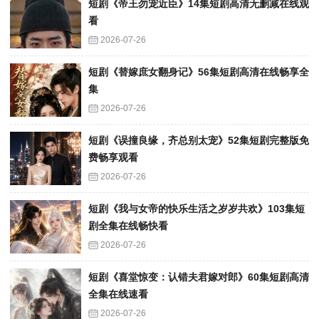
短剧《帝王勿宠近臣》14集短剧高清无删减在线观
看
2026-07-26
短剧《替嫁庶女翻身记》56集短剧高清在线畅享全
集
2026-07-26
短剧《误撞良缘，齐总别太宠》52集短剧完整版免
费畅享观看
2026-07-26
短剧《我与女帝的快乐生活之岁岁共欢》103集短
剧全集在线畅快看
2026-07-26
短剧《喜堂惊变：认错夫君嫁对郎》60集短剧高清
全集在线速看
2026-07-26