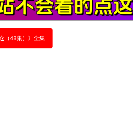
仓（48集）》全集