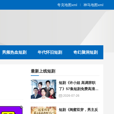
夸克地图xml
神马地图xml
男频热血短剧
年代怀旧短剧
奇幻脑洞短剧
最新上线短剧
短剧《许小姐 高调辞职
了》57集短剧免费高清在
线播放
2026-07-26
短剧《闺蜜双穿，男主反