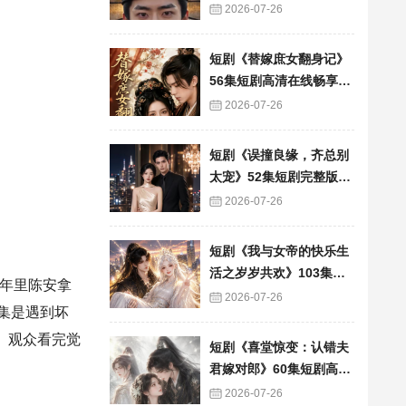
看
2026-07-26
短剧《替嫁庶女翻身记》
56集短剧高清在线畅享全
集
2026-07-26
短剧《误撞良缘，齐总别
太宠》52集短剧完整版免
费畅享观看
2026-07-26
短剧《我与女帝的快乐生
活之岁岁共欢》103集短
年里陈安拿
剧全集在线畅快看
2026-07-26
集是遇到坏
满。观众看完觉
短剧《喜堂惊变：认错夫
君嫁对郎》60集短剧高清
全集在线速看
2026-07-26