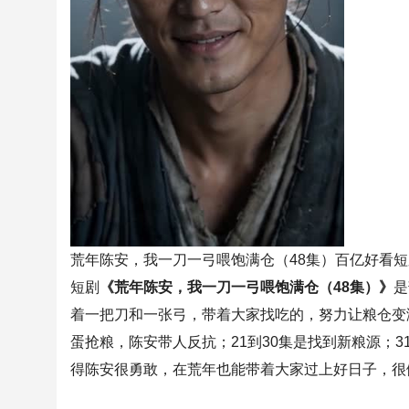
荒年陈安，我一刀一弓喂饱满仓（48集）百亿好看
短剧
《荒年陈安，我一刀一弓喂饱满仓（48集）》
是
着一把刀和一张弓，带着大家找吃的，努力让粮仓变满
蛋抢粮，陈安带人反抗；21到30集是找到新粮源；3
得陈安很勇敢，在荒年也能带着大家过上好日子，很