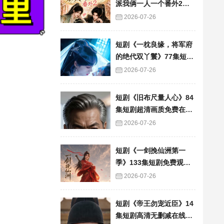
派我俩一人一个番外2》6
0集短剧高清完整版免费
2026-07-26
看
短剧《一枕良缘，将军府
的绝代双丫鬟》77集短剧
完整版免费畅享
2026-07-26
短剧《旧布尺量人心》84
集短剧超清画质免费在线
追
2026-07-26
短剧《一剑挽仙洲第一
季》133集短剧免费观看
完整版资源
2026-07-26
短剧《帝王勿宠近臣》14
集短剧高清无删减在线观