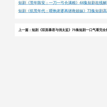
短剧《荒年陈安：一刀一弓仓满粮》44集短剧在线
短剧《饥荒年代：喂饱老婆再拯救姐妹》73集短剧
上一篇：短剧《双面暴君与俏太监》75集短剧一口气看完全