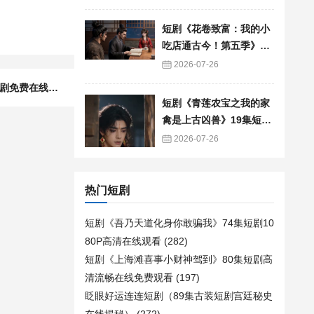
短剧《花卷致富：我的小
吃店通古今！第五季》90
集短剧免费追剧全集资源
2026-07-26
下一篇：短剧《替嫁流放，觉醒签到系统》123集短剧免费在线观看一口气看完
短剧《青莲农宝之我的家
禽是上古凶兽》19集短剧
免费在线观看全集
2026-07-26
热门短剧
短剧《吾乃天道化身你敢骗我》74集短剧10
80P高清在线观看
(282)
短剧《上海滩喜事小财神驾到》80集短剧高
清流畅在线免费观看
(197)
眨眼好运连连短剧（89集古装短剧宫廷秘史