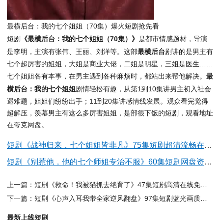
最横后台：我的七个姐姐（70集）爆火短剧抢先看
短剧
《最横后台：我的七个姐姐（70集）》
是都市情感题材，导演
是李明，主演有张伟、王丽、刘洋等。这部
最横后台
剧讲的是男主有
七个超厉害的姐姐，大姐是商业大佬，二姐是明星，三姐是医生……
七个姐姐各有本事，在男主遇到各种麻烦时，都站出来帮他解决。
最
横后台：我的七个姐姐
剧情轻松有趣，从第1到10集讲男主初入社会
遇难题，姐姐们纷纷出手；11到20集讲感情线发展。观众看完觉得
超解压，羡慕男主有这么多厉害姐姐，是部很下饭的短剧，观看地址
在夸克网盘。
短剧《战神归来，七个姐姐皆非凡》75集短剧超清流畅在线观看全集
短剧《别惹他，他的七个师姐专治不服》60集短剧网盘资源免费观看
上一篇：短剧《救命！我被猫抓去绝育了》47集短剧高清在线免费追
下一篇：短剧《心声入耳我带全家逆风翻盘》97集短剧蓝光画质免费在线赏
最新上线短剧