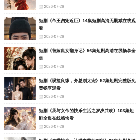
2026-07-26
短剧《帝王勿宠近臣》14集短剧高清无删减在线观
看
2026-07-26
短剧《替嫁庶女翻身记》56集短剧高清在线畅享全
集
2026-07-26
短剧《误撞良缘，齐总别太宠》52集短剧完整版免
费畅享观看
2026-07-26
短剧《我与女帝的快乐生活之岁岁共欢》103集短
剧全集在线畅快看
2026-07-26