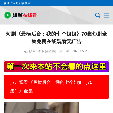
欢迎访问短剧在线看
短剧《最横后台：我的七个姐姐》70集短剧全
集免费在线观看无广告
频道：
都市悬疑短剧
日期：
2026-05-28
点击观看《最横后台：我的七个姐姐（70
集）》全集