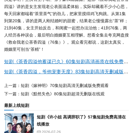
四溢》讲的是女主发现老公表面温柔体贴，实际却藏着不少小心思，
每天回家都端着“茶里茶气”的劲儿，把家里搅得鸡飞狗跳。从第1集
到第20集，讲的是两人刚结婚时的甜蜜，结果老公慢慢露出“茶”样；
21到40集，女主开始反击，和闺蜜一起想办法治他；41到76集，两
人经历各种误会，最后明白婚姻要互相理解。想看全集去夸克网盘搜
《救命我老公茶香四溢（76集）》。观众看完都说，这剧太真实，
婚姻里可别当“茶精”！
短剧《茶香四溢他蓄谋已久》60集短剧高清画质在线免费赏剧
短剧《茶香四溢，爷他宠妻无度》83集短剧高清无删减版免费看
上一篇：短剧《嫁神明》70集短剧高清无删减版免费观看
下一篇：短剧《黯然失色》80集短剧超清无删版在线观
最新上线短剧
短剧《许小姐 高调辞职了》57集短剧免费高清在
线播放
2026-07-26