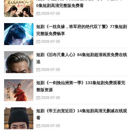
0集短剧高清完整版免费看
2026-07-26
短剧《一枕良缘，将军府的绝代双丫鬟》77集短剧
完整版免费畅享
2026-07-26
短剧《旧布尺量人心》84集短剧超清画质免费在线
追
2026-07-26
短剧《一剑挽仙洲第一季》133集短剧免费观看完
整版资源
2026-07-26
短剧《帝王勿宠近臣》14集短剧高清无删减在线观
看
2026-07-26