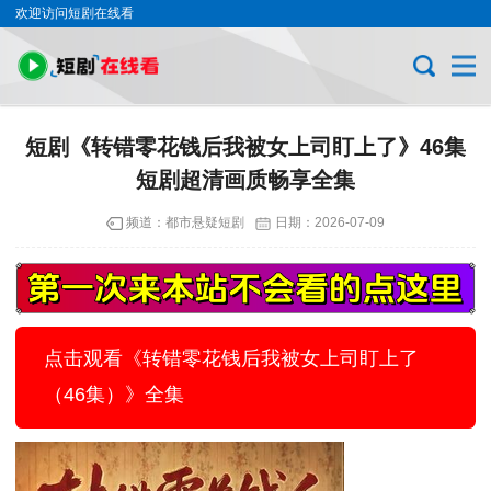
欢迎访问短剧在线看
短剧《转错零花钱后我被女上司盯上了》46集
短剧超清画质畅享全集
频道：
都市悬疑短剧
日期：
2026-07-09
点击观看《转错零花钱后我被女上司盯上了
（46集）》全集