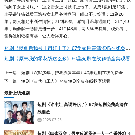
转到了女上司账户，这之后女上司就盯上他了。从第1集到第10集，
主要讲转错钱后王浩被女上司各种盘问，闹出不少笑话；11到20
集，两人相处中渐生情愫；21到30集，感情升温却遇阻碍；31到40
集，误会解开感情更进一步；41到46集，两人终成眷属。观众看完
觉得这剧轻松有趣，让人看得开心。
短剧《摸鱼后我被上司盯上了》67集短剧高清流畅在线免费看
短剧《原来我的零花钱这么多》80集短剧在线解锁全集观看
上一篇：短剧《沉默少年，护我岁岁年年》40集短剧在线免费全集观看
下一篇：短剧《古代打工人》74集短剧全集在线畅享观看
最新上线短剧
短剧《许小姐 高调辞职了》57集短剧免费高清在
线播放
2026-07-26
短剧《闺蜜双穿，男主反派我俩一人一个番外2》6