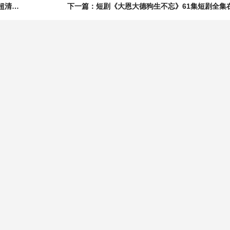
上一篇：短剧《转错零花钱后我被女上司盯上了》46集短剧超清画质畅享全集
下一篇：短剧《大恩大德狗生不忘》61集短剧全集