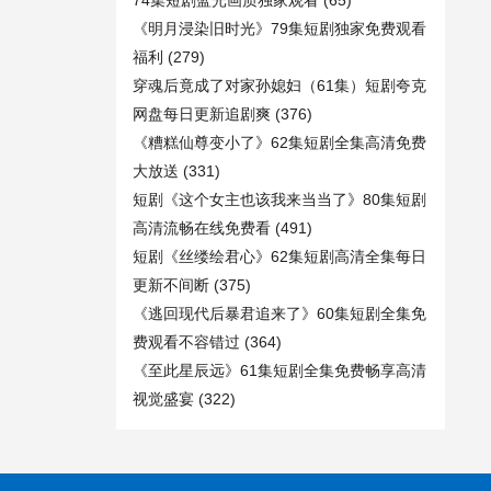
74集短剧蓝光画质独家观看
(65)
《明月浸染旧时光》79集短剧独家免费观看
福利
(279)
穿魂后竟成了对家孙媳妇（61集）短剧夸克
网盘每日更新追剧爽
(376)
《糟糕仙尊变小了》62集短剧全集高清免费
大放送
(331)
短剧《这个女主也该我来当当了》80集短剧
高清流畅在线免费看
(491)
短剧《丝缕绘君心》62集短剧高清全集每日
更新不间断
(375)
《逃回现代后暴君追来了》60集短剧全集免
费观看不容错过
(364)
《至此星辰远》61集短剧全集免费畅享高清
视觉盛宴
(322)