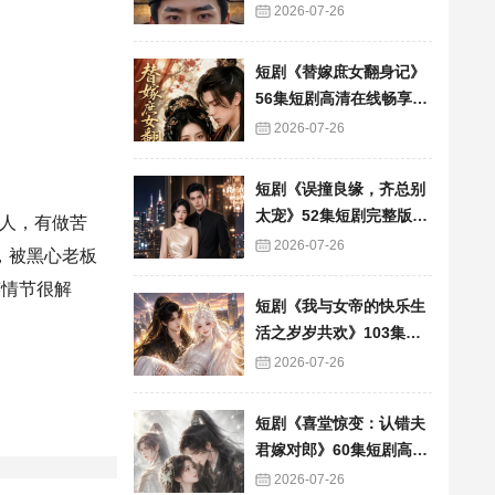
看
2026-07-26
短剧《替嫁庶女翻身记》
56集短剧高清在线畅享全
集
2026-07-26
短剧《误撞良缘，齐总别
太宠》52集短剧完整版免
人，有做苦
费畅享观看
2026-07-26
，被黑心老板
笑情节很解
短剧《我与女帝的快乐生
活之岁岁共欢》103集短
剧全集在线畅快看
2026-07-26
短剧《喜堂惊变：认错夫
君嫁对郎》60集短剧高清
全集在线速看
2026-07-26