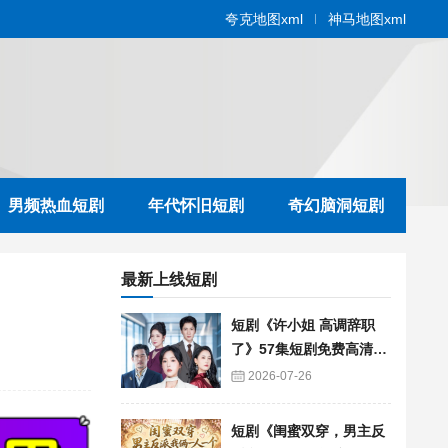
夸克地图xml
神马地图xml
男频热血短剧
年代怀旧短剧
奇幻脑洞短剧
最新上线短剧
短剧《许小姐 高调辞职
了》57集短剧免费高清在
线播放
2026-07-26
短剧《闺蜜双穿，男主反