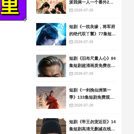
派我俩一人一个番外2》6
0集短剧高清完整版免费
2026-07-26
看
短剧《一枕良缘，将军府
的绝代双丫鬟》77集短剧
完整版免费畅享
2026-07-26
短剧《旧布尺量人心》84
集短剧超清画质免费在线
追
2026-07-26
短剧《一剑挽仙洲第一
季》133集短剧免费观看
完整版资源
2026-07-26
短剧《帝王勿宠近臣》14
集短剧高清无删减在线观