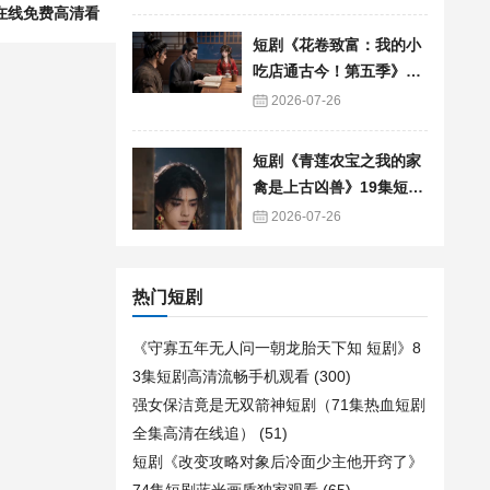
在线免费高清看
短剧《花卷致富：我的小
吃店通古今！第五季》90
集短剧免费追剧全集资源
2026-07-26
短剧《青莲农宝之我的家
禽是上古凶兽》19集短剧
免费在线观看全集
2026-07-26
热门短剧
《守寡五年无人问一朝龙胎天下知 短剧》8
3集短剧高清流畅手机观看
(300)
强女保洁竟是无双箭神短剧（71集热血短剧
全集高清在线追）
(51)
短剧《改变攻略对象后冷面少主他开窍了》