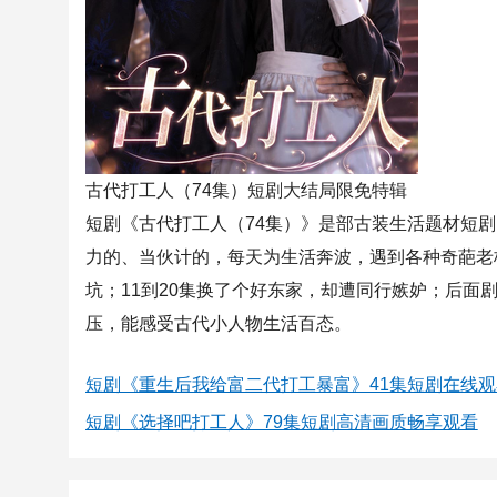
古代打工人（74集）短剧大结局限免特辑
短剧《古代打工人（74集）》是部古装生活题材短
力的、当伙计的，每天为生活奔波，遇到各种奇葩老
坑；11到20集换了个好东家，却遭同行嫉妒；后
压，能感受古代小人物生活百态。
短剧《重生后我给富二代打工暴富》41集短剧在线
短剧《选择吧打工人》79集短剧高清画质畅享观看