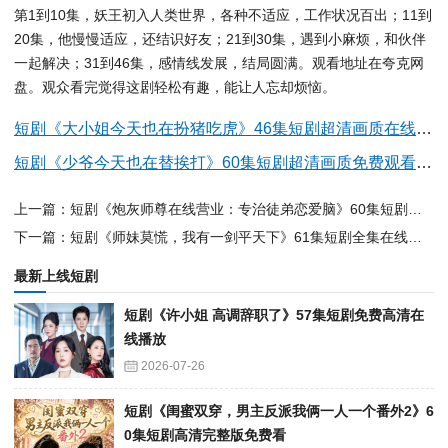
第1到10集，妖王初入人类世界，各种不适应，工作状况百出；11到
20集，他慢慢适应，还结识好友；21到30集，遇到小麻烦，和伙伴
一起解决；31到46集，感情线发展，结局圆满。观看地址在夸克网
盘。观众看完觉得这剧轻松有趣，能让人忘却烦恼。
短剧《大小姐今天也在扮猪吃虎》46集短剧超清画质在线看全集
短剧《少爷今天也在替挨打》60集短剧超清画质免费观看全集
上一篇：短剧《炮灰师尊在线营业：专治徒弟恋爱脑》60集短剧全集免费在线追
下一篇：短剧《师妹莫慌，我有一剑平天下》61集短剧全集在线免费高清看
最新上线短剧
短剧《许小姐 高调辞职了》57集短剧免费高清在
线播放
2026-07-26
短剧《闺蜜双穿，男主反派我俩一人一个番外2》6
0集短剧高清完整版免费看