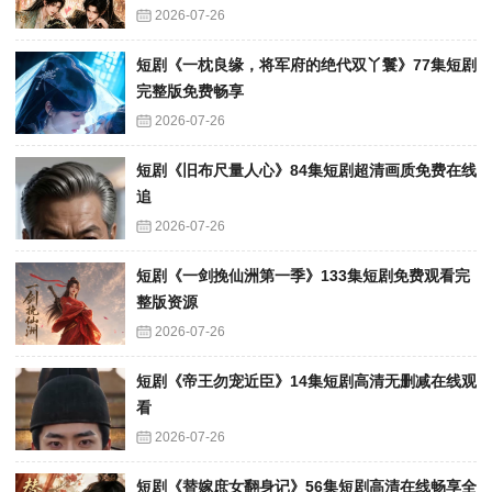
2026-07-26
短剧《一枕良缘，将军府的绝代双丫鬟》77集短剧
完整版免费畅享
2026-07-26
短剧《旧布尺量人心》84集短剧超清画质免费在线
追
2026-07-26
短剧《一剑挽仙洲第一季》133集短剧免费观看完
整版资源
2026-07-26
短剧《帝王勿宠近臣》14集短剧高清无删减在线观
看
2026-07-26
短剧《替嫁庶女翻身记》56集短剧高清在线畅享全