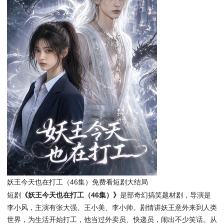
妖王今天也在打工（46集）免费看短剧大结局
短剧
《妖王今天也在打工（46集）》
是部奇幻搞笑题材剧，导演是
李小风，主演有张大强、王小美、李小帅。剧情讲妖王意外来到人类
世界，为生活开始打工，他当过外卖员、快递员，闹出不少笑话。从