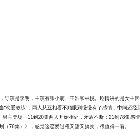
剧，导演是李明，主演有张小萌、王浩和林悦。剧情讲的是女主因
当“恋爱教练”，两人从互相看不顺眼到慢慢有了感情，中间还经
男主登场；11到20集两人开始相处，矛盾不断；21到78集感
划（78集）》，感觉这恋爱过程又甜又搞笑，很值得一看。