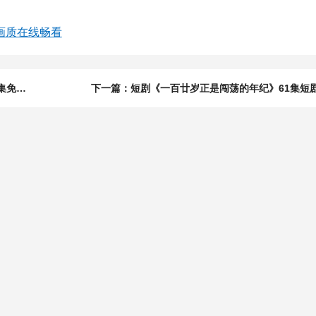
画质在线畅看
上一篇：短剧《醉后撩了导师儿子，他动心了》59集短剧全集免费在线播放