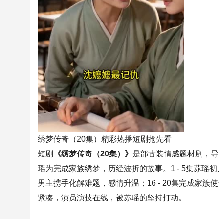
绣梦传奇（20集）精彩热播短剧抢先看
短剧
《绣梦传奇（20集）》
是部古装情感题材剧，导
瑶为完成家族绣梦，历经波折的故事。1 - 5集苏瑶初入
男主携手化解难题，感情升温；16 - 20集完成家
紧凑，演员演技在线，被苏瑶的坚持打动。