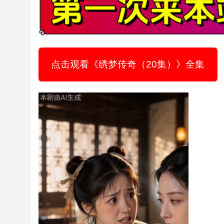
点击观看《绣梦传奇（20集）》全集