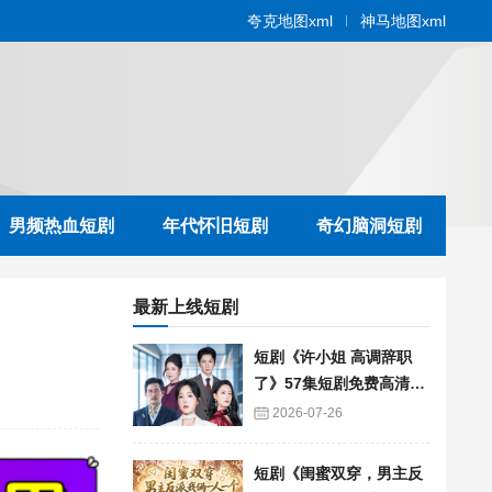
夸克地图xml
神马地图xml
男频热血短剧
年代怀旧短剧
奇幻脑洞短剧
最新上线短剧
短剧《许小姐 高调辞职
了》57集短剧免费高清在
线播放
2026-07-26
短剧《闺蜜双穿，男主反