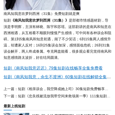
南风知我意吹梦到西洲（31集）免费短剧就是爽
短剧
《南风知我意吹梦到西洲（31集）》
是部都市情感题材剧，导
演是李明辉，主演有林晓、陈宇和苏瑶。这部剧讲的是南风和知意在
西洲相遇，从互相看不顺眼到慢慢产生感情，可中间有各种误会和阻
碍。第1到5集南风和知意初遇，闹了不少笑话；6到15集两人感情升
温，却遭家人反对；16到25集误会加深，感情面临危机；26到31集
误会解开，两人终成眷属。夸克网盘能看，很多观众看完觉得南风和
知意感情路太波折，好在结局圆满。
短剧《南风知我意迟迟》79集短剧在线畅享全集免费看
短剧《南风知我意，余生不渡洲》60集短剧在线解锁全集畅享观影
上一篇：短剧《相亲误会，我空降成她上司》30集短剧免费畅享全集资源
下一篇：短剧《忠良残被流放我带空间来救场第一季》111集短剧免费在线看全集
最新上线短剧