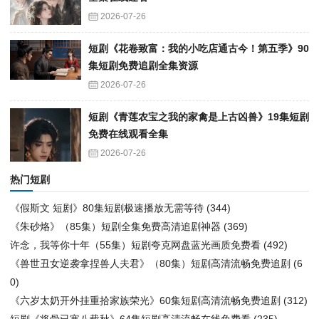
2026-07-26
短剧《花卷致富：我的小吃店通古今！第五季》90
集短剧免费追剧全集资源
2026-07-26
短剧《青莲农宝之我的家禽是上古凶兽》19集短剧
免费在线观看全集
2026-07-26
热门短剧
《假斯文 短剧》80集短剧极速播放无需等待
(344)
《朱砂烙》（85集）短剧全集免费高清追剧神器
(369)
许念，我等你十年（55集）短剧夸克网盘蓝光画质免费看
(492)
《兽世丑女逆袭拿捏兽人夫君》（80集）短剧高清流畅免费追剧
(6
0)
《六岁太奶开外挂重拾家族荣光》60集短剧高清流畅免费追剧
(312)