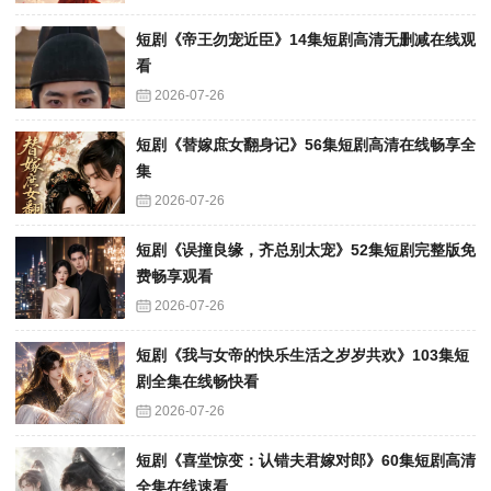
短剧《帝王勿宠近臣》14集短剧高清无删减在线观
看
2026-07-26
短剧《替嫁庶女翻身记》56集短剧高清在线畅享全
集
2026-07-26
短剧《误撞良缘，齐总别太宠》52集短剧完整版免
费畅享观看
2026-07-26
短剧《我与女帝的快乐生活之岁岁共欢》103集短
剧全集在线畅快看
2026-07-26
短剧《喜堂惊变：认错夫君嫁对郎》60集短剧高清
全集在线速看