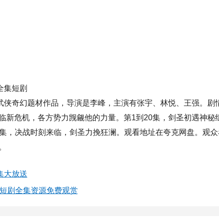
全集短剧
部武侠奇幻题材作品，导演是李峰，主演有张宇、林悦、王强。剧
临新危机，各方势力觊觎他的力量。第1到20集，剑圣初遇神秘
110集，决战时刻来临，剑圣力挽狂澜。观看地址在夸克网盘。观
。
集大放送
集短剧全集资源免费观赏