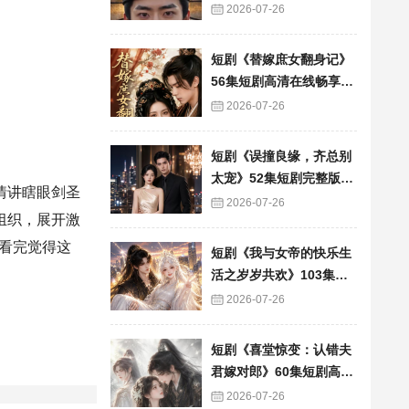
看
2026-07-26
短剧《替嫁庶女翻身记》
56集短剧高清在线畅享全
集
2026-07-26
短剧《误撞良缘，齐总别
太宠》52集短剧完整版免
情讲瞎眼剑圣
费畅享观看
2026-07-26
组织，展开激
众看完觉得这
短剧《我与女帝的快乐生
活之岁岁共欢》103集短
剧全集在线畅快看
2026-07-26
短剧《喜堂惊变：认错夫
君嫁对郎》60集短剧高清
全集在线速看
2026-07-26