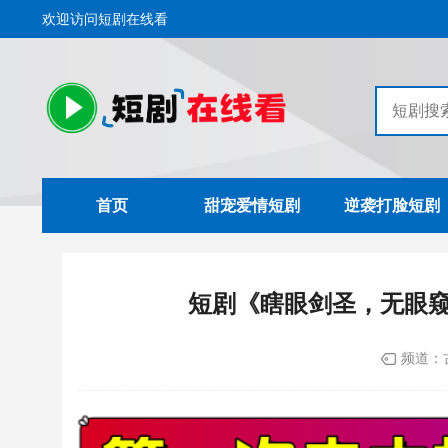
欢迎访问短剧在线看
首页
甜宠爱情短剧
逆袭打脸短剧
短剧《瞎眼剑圣，无眼窥
频道：