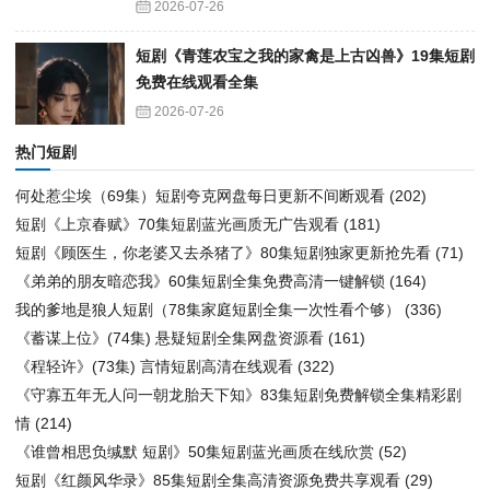
2026-07-26
短剧《青莲农宝之我的家禽是上古凶兽》19集短剧
免费在线观看全集
2026-07-26
热门短剧
何处惹尘埃（69集）短剧夸克网盘每日更新不间断观看
(202)
短剧《上京春赋》70集短剧蓝光画质无广告观看
(181)
短剧《顾医生，你老婆又去杀猪了》80集短剧独家更新抢先看
(71)
《弟弟的朋友暗恋我》60集短剧全集免费高清一键解锁
(164)
我的爹地是狼人短剧（78集家庭短剧全集一次性看个够）
(336)
《蓄谋上位》(74集) 悬疑短剧全集网盘资源看
(161)
《程轻许》(73集) 言情短剧高清在线观看
(322)
《守寡五年无人问一朝龙胎天下知》83集短剧免费解锁全集精彩剧
情
(214)
《谁曾相思负缄默 短剧》50集短剧蓝光画质在线欣赏
(52)
短剧《红颜风华录》85集短剧全集高清资源免费共享观看
(29)