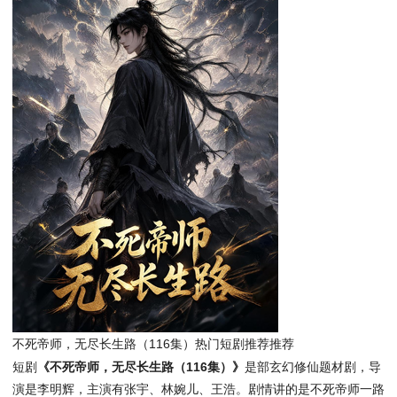
不死帝师，无尽长生路（116集）热门短剧推荐推荐
短剧
《不死帝师，无尽长生路（116集）》
是部玄幻修仙题材剧，导
演是李明辉，主演有张宇、林婉儿、王浩。剧情讲的是不死帝师一路