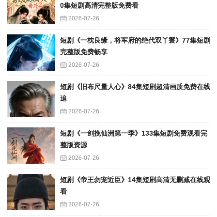
0集短剧高清完整版免费看
2026-07-26
短剧《一枕良缘，将军府的绝代双丫鬟》77集短剧
完整版免费畅享
2026-07-26
短剧《旧布尺量人心》84集短剧超清画质免费在线
追
2026-07-26
短剧《一剑挽仙洲第一季》133集短剧免费观看完
整版资源
2026-07-26
短剧《帝王勿宠近臣》14集短剧高清无删减在线观
看
2026-07-26