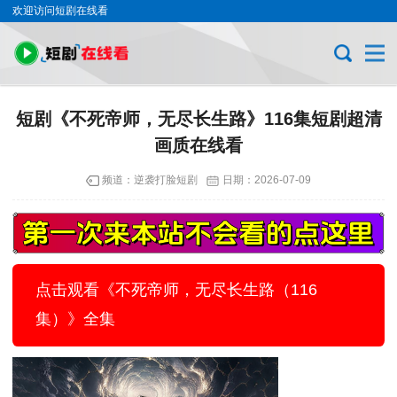
欢迎访问短剧在线看
短剧《不死帝师，无尽长生路》116集短剧超清
画质在线看
频道：
逆袭打脸短剧
日期：
2026-07-09
点击观看《不死帝师，无尽长生路（116
集）》全集