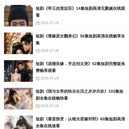
短剧《帝王勿宠近臣》14集短剧高清无删减在线观
看
2026-07-26
短剧《替嫁庶女翻身记》56集短剧高清在线畅享全
集
2026-07-26
短剧《误撞良缘，齐总别太宠》52集短剧完整版免
费畅享观看
2026-07-26
短剧《我与女帝的快乐生活之岁岁共欢》103集短
剧全集在线畅快看
2026-07-26
短剧《喜堂惊变：认错夫君嫁对郎》60集短剧高清
全集在线速看