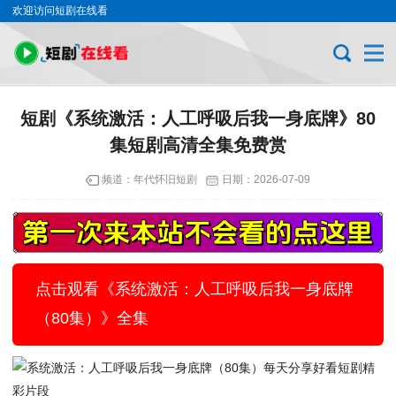
欢迎访问短剧在线看
短剧《系统激活：人工呼吸后我一身底牌》80
集短剧高清全集免费赏
频道：
年代怀旧短剧
日期：
2026-07-09
点击观看《系统激活：人工呼吸后我一身底牌
（80集）》全集