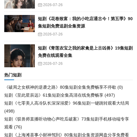
2026-07-26
短剧《花卷致富：我的小吃店通古今！第五季》90
集短剧免费追剧全集资源
2026-07-26
短剧《青莲农宝之我的家禽是上古凶兽》19集短剧
免费在线观看全集
2026-07-26
热门短剧
《破局之女棋神的逆袭之路》80集短剧全集免费畅享不停歇
(0)
短剧《至此星辰远》61集短剧全集高清在线免费畅享
(497)
短剧《七零美人高冷队长深深溺爱》96集短剧一键跳转观看大结局
(498)
短剧《驭兽师直播听动物心声吃瓜破案》73集短剧手机移动端专享
观看
(76)
短剧《上海滩喜事小财神驾到》80集短剧全集资源网盘分享免费看