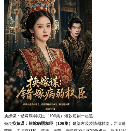
换嫁谋：错嫁病弱权臣（106集）爆款短剧一起追
短剧
换嫁谋：错嫁病弱权臣（106集）
是部古装爱情题材剧，导演是
李明，主演有林悦、陈浩、王芳。剧情讲的是林家两姐妹，原本姐姐