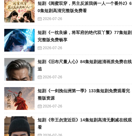
短剧《闺蜜双穿，男主反派我俩一人一个番外2》6
0集短剧高清完整版免费看
2026-07-26
短剧《一枕良缘，将军府的绝代双丫鬟》77集短剧
完整版免费畅享
2026-07-26
短剧《旧布尺量人心》84集短剧超清画质免费在线
追
2026-07-26
短剧《一剑挽仙洲第一季》133集短剧免费观看完
整版资源
2026-07-26
短剧《帝王勿宠近臣》14集短剧高清无删减在线观
看
2026-07-26