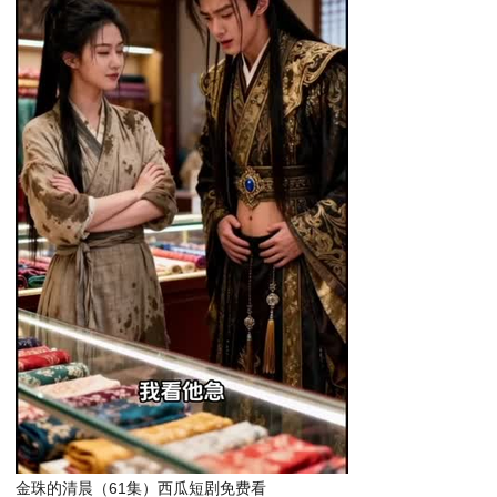
金珠的清晨（61集）西瓜短剧免费看