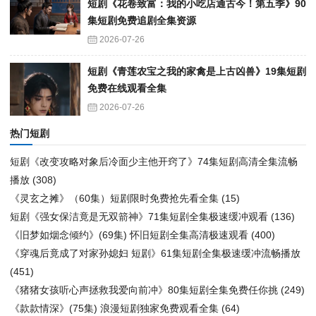
短剧《花卷致富：我的小吃店通古今！第五季》90
集短剧免费追剧全集资源
2026-07-26
短剧《青莲农宝之我的家禽是上古凶兽》19集短剧
免费在线观看全集
2026-07-26
热门短剧
短剧《改变攻略对象后冷面少主他开窍了》74集短剧高清全集流畅
播放
(308)
《灵玄之摊》（60集）短剧限时免费抢先看全集
(15)
短剧《强女保洁竟是无双箭神》71集短剧全集极速缓冲观看
(136)
《旧梦如烟念倾约》(69集) 怀旧短剧全集高清极速观看
(400)
《穿魂后竟成了对家孙媳妇 短剧》61集短剧全集极速缓冲流畅播放
(451)
《猪猪女孩听心声拯救我爱向前冲》80集短剧全集免费任你挑
(249)
《款款情深》(75集) 浪漫短剧独家免费观看全集
(64)