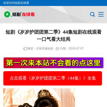
欢迎访问短剧在线看
短剧《岁岁护团团第二季》44集短剧在线观看
一口气看大结局
频道：
古装穿越短剧
日期：
2026-07-07
点击观看《岁岁护团团第二季（44集）》全集