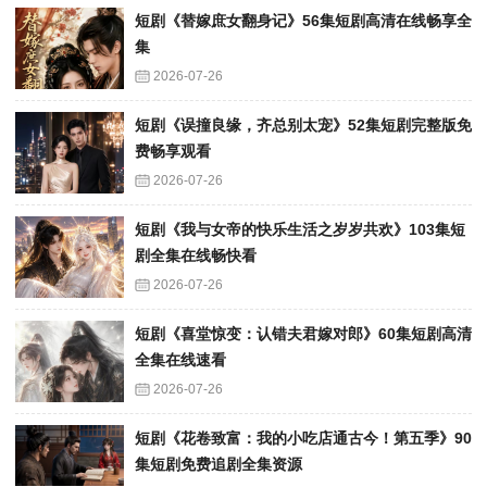
短剧《替嫁庶女翻身记》56集短剧高清在线畅享全
集
2026-07-26
短剧《误撞良缘，齐总别太宠》52集短剧完整版免
费畅享观看
2026-07-26
短剧《我与女帝的快乐生活之岁岁共欢》103集短
剧全集在线畅快看
2026-07-26
短剧《喜堂惊变：认错夫君嫁对郎》60集短剧高清
全集在线速看
2026-07-26
短剧《花卷致富：我的小吃店通古今！第五季》90
集短剧免费追剧全集资源