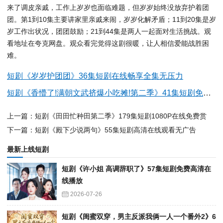
来了调皮亲戚，工作上岁岁也面临难题，但岁岁始终没放弃护着团
团。第1到10集主要讲家里亲戚来闹，岁岁化解矛盾；11到20集是岁
岁工作出状况，团团鼓励；21到44集是两人一起面对生活挑战。观
看地址在夸克网盘。观众看完觉得这剧很暖，让人相信爱能战胜困
难。
短剧《岁岁护团团》36集短剧在线畅享全集无压力
短剧《香懵了!满朝文武挤爆小吃摊!第二季》41集短剧免费观看一口气看大结局
上一篇：短剧《田田忙种田第二季》179集短剧1080P在线免费赏
下一篇：短剧《殿下少说两句》55集短剧高清在线观看无广告
最新上线短剧
短剧《许小姐 高调辞职了》57集短剧免费高清在
线播放
2026-07-26
短剧《闺蜜双穿，男主反派我俩一人一个番外2》6