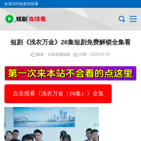
欢迎访问短剧在线看
短剧《浅衣万金》26集短剧免费解锁全集看
频道：
古装穿越短剧
日期：
2026-07-07
点击观看《浅衣万金（26集）》全集