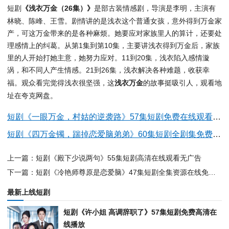
短剧
《浅衣万金（26集）》
是部古装情感剧，导演是李明，主演有
林晓、陈峰、王雪。剧情讲的是浅衣这个普通女孩，意外得到万金家
产，可这万金带来的是各种麻烦。她要应对家族里人的算计，还要处
理感情上的纠葛。从第1集到第10集，主要讲浅衣得到万金后，家族
里的人开始打她主意，她努力应对。11到20集，浅衣陷入感情漩
涡，和不同人产生情感。21到26集，浅衣解决各种难题，收获幸
福。观众看完觉得浅衣很坚强，这
浅衣万金
的故事挺吸引人，观看地
址在夸克网盘。
短剧《一眼万金，村姑的逆袭路》57集短剧免费在线观看完整剧情
短剧《四万金镯，踹掉恋爱脑弟弟》60集短剧全剧集免费观赏
上一篇：短剧《殿下少说两句》55集短剧高清在线观看无广告
下一篇：短剧《冷艳师尊原是恋爱脑》47集短剧全集资源在线免费看
最新上线短剧
短剧《许小姐 高调辞职了》57集短剧免费高清在
线播放