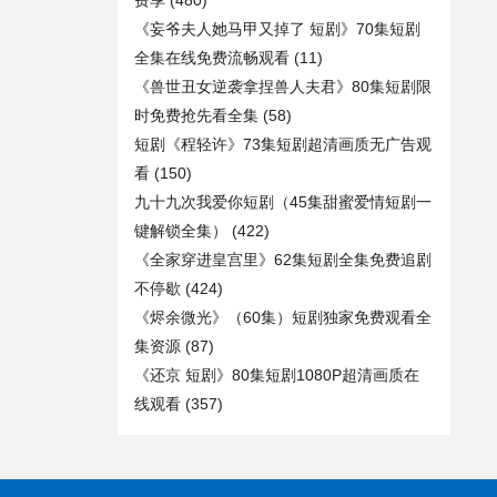
费享
(480)
《妄爷夫人她马甲又掉了 短剧》70集短剧
全集在线免费流畅观看
(11)
《兽世丑女逆袭拿捏兽人夫君》80集短剧限
时免费抢先看全集
(58)
短剧《程轻许》73集短剧超清画质无广告观
看
(150)
九十九次我爱你短剧（45集甜蜜爱情短剧一
键解锁全集）
(422)
《全家穿进皇宫里》62集短剧全集免费追剧
不停歇
(424)
《烬余微光》（60集）短剧独家免费观看全
集资源
(87)
《还京 短剧》80集短剧1080P超清画质在
线观看
(357)