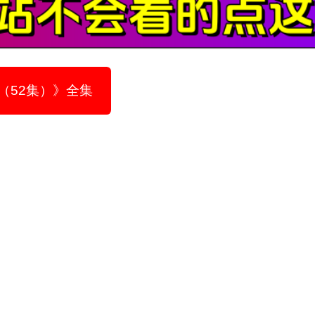
（52集）》全集