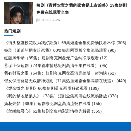
短剧《青莲农宝之我的家禽是上古凶兽》19集短剧
免费在线观看全集
2026-07-26
热门短剧
《街头整蛊校花以为我好欺负》69集短剧全集免费畅快看不停
(306)
短剧《弟弟的朋友暗恋我》60集短剧网页版全集流畅观看
(90)
红颜风华录（85集）短剧夸克网盘无广告纯净版观看
(12)
蓄谋上位短剧（74集都市情感短剧高清全集在线看）
(95)
我有财富之眼（54集）短剧夸克网盘高清完整版一睹为快
(62)
强女保洁竟是无双箭神短剧（71集热血短剧全集高清在线追）
(449)
《烬余微光 短剧》60集短剧蓝光画质解锁观看
(189)
《我的爹地是狼人》（78集）短剧全集高清在线流畅播放
(378)
扬花烬梦（68集）短剧夸克网盘高清流畅在线看
(155)
《丝缕绘君心》62集短剧全集精彩剧情抢先解锁
(355)