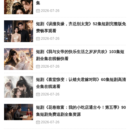
集
2026-07-26
短剧《误撞良缘，齐总别太宠》52集短剧完整版免
费畅享观看
2026-07-26
短剧《我与女帝的快乐生活之岁岁共欢》103集短
剧全集在线畅快看
2026-07-26
短剧《喜堂惊变：认错夫君嫁对郎》60集短剧高清
全集在线速看
2026-07-26
短剧《花卷致富：我的小吃店通古今！第五季》90
集短剧免费追剧全集资源
2026-07-26