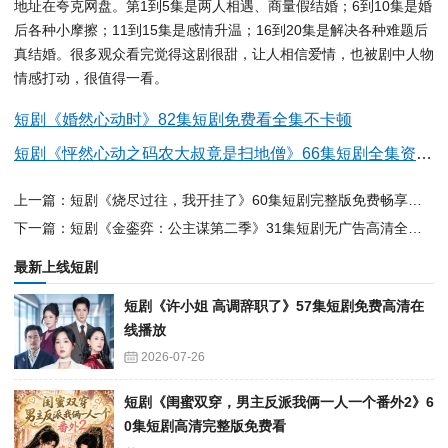
地址在夸克网盘。第1到5集是两人相遇、商量假结婚；6到10集是婚
后各种小摩擦；11到15集是感情升温；16到20集是解决各种难题后
真结婚。很多观众看完觉得这剧很甜，让人相信爱情，也被剧中人物
情感打动，很值得一看。
短剧《婚然心动时》82集短剧免费看全集不卡顿
短剧《怦然心动之码农大叔竟是扫地僧》66集短剧全集资源免费分享观看
上一篇：短剧《烧尽过往，我开挂了》60集短剧完整版免费畅享观看
下一篇：短剧《金銮弈：公主谋第二季》31集短剧无广告高清全集在线看
最新上线短剧
短剧《许小姐 高调辞职了》57集短剧免费高清在
线播放
2026-07-26
短剧《闺蜜双穿，男主反派我俩一人一个番外2》6
0集短剧高清完整版免费看