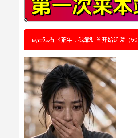
点击观看《荒年：我靠驯兽开始逆袭（5