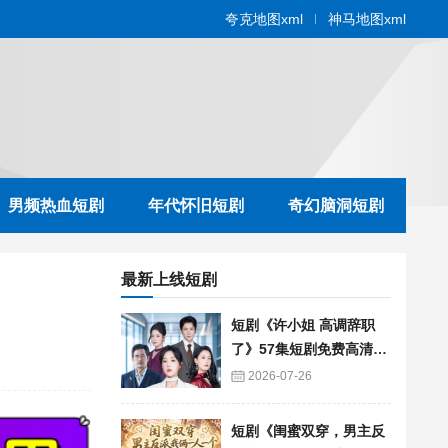
夸克地图xml
神马地图xml
男频热血短剧
年代怀旧短剧
奇幻脑洞短剧
最新上线短剧
短剧《许小姐 高调辞职
了》57集短剧免费高清在
线播放
2026-07-26
短剧《闺蜜双穿，男主反