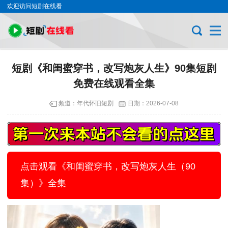
欢迎访问短剧在线看
短剧《和闺蜜穿书，改写炮灰人生》90集短剧
免费在线观看全集
频道：
年代怀旧短剧
日期：
2026-07-08
点击观看《和闺蜜穿书，改写炮灰人生（90
集）》全集