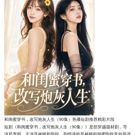
和闺蜜穿书，改写炮灰人生（90集）热播短剧推荐精彩片段
短剧《和闺蜜穿书，改写炮灰人生（90集）》是部穿越题材剧，导
演是李明，主演是林晓和陈悦。剧情讲的是林晓和闺蜜陈悦意外穿进