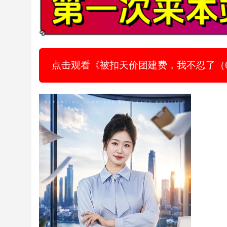
点击观看《被扣天价团建费，我不忍了（