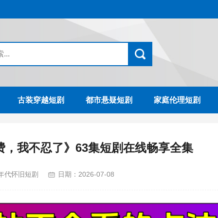
古装穿越短剧
都市悬疑短剧
家庭伦理短剧
费，我不忍了》63集短剧在线畅享全集
年代怀旧短剧
日期：
2026-07-08