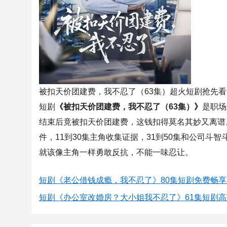
被扣天价团建费，我不忍了（63集）超火短剧抢先
短剧
《被扣天价团建费，我不忍了（63集）》
是职场
结束后竟被扣天价团建费，这钱扣得莫名其妙又离谱
件，11到30集主角收集证据，31到50集和公司斗
就该像主角一样勇敢反抗，不能一味忍让。
短剧《老公借钱成瘾，我不忍了》80集短剧免费畅享
短剧《办公室改婚房？大小姐我不忍了》61集短剧