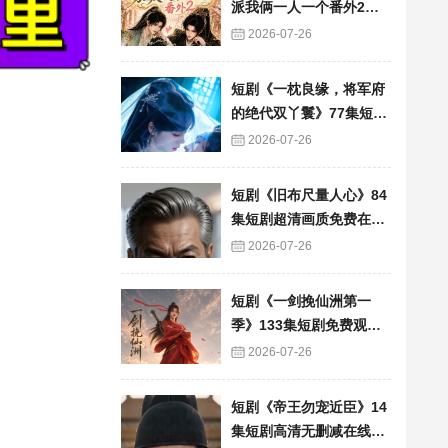
派我俩一人一个番外2》6
0集短剧高清完整版免费
2026-07-26
看
短剧《一枕良缘，将军府
的绝代双丫鬟》77集短剧
完整版免费畅享
2026-07-26
短剧《旧布尺量人心》84
集短剧超清画质免费在线
追
2026-07-26
短剧《一剑挽仙洲第一
季》133集短剧免费观看
完整版资源
2026-07-26
短剧《帝王勿宠近臣》14
集短剧高清无删减在线观