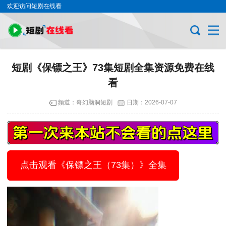
欢迎访问短剧在线看
短剧《保镖之王》73集短剧全集资源免费在线
看
频道：
奇幻脑洞短剧
日期：
2026-07-07
点击观看《保镖之王（73集）》全集