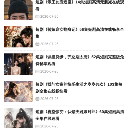
短剧《帝王勿宠近臣》14集短剧高清无删减在线观
看
2026-07-26
短剧《替嫁庶女翻身记》56集短剧高清在线畅享全
集
2026-07-26
短剧《误撞良缘，齐总别太宠》52集短剧完整版免
费畅享观看
2026-07-26
短剧《我与女帝的快乐生活之岁岁共欢》103集短
剧全集在线畅快看
2026-07-26
短剧《喜堂惊变：认错夫君嫁对郎》60集短剧高清
全集在线速看
2026-07-26