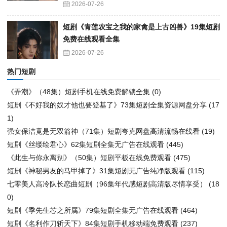
2026-07-26
短剧《青莲农宝之我的家禽是上古凶兽》19集短剧
免费在线观看全集
2026-07-26
热门短剧
《弄潮》（48集）短剧手机在线免费解锁全集
(0)
短剧《不好我的奴才他也要登基了》73集短剧全集资源网盘分享
(17
1)
强女保洁竟是无双箭神（71集）短剧夸克网盘高清流畅在线看
(19)
短剧《丝缕绘君心》62集短剧全集无广告在线观看
(445)
《此生与你永离别》（50集）短剧平板在线免费观看
(475)
短剧《神秘男友的马甲掉了》31集短剧无广告纯净版观看
(115)
七零美人高冷队长恋曲短剧（96集年代感短剧高清版尽情享受）
(18
0)
短剧《季先生芯之所属》79集短剧全集无广告在线观看
(464)
短剧《名利作刀斩天下》84集短剧手机移动端免费观看
(237)