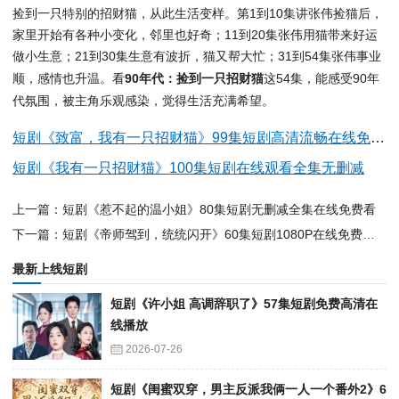
捡到一只特别的招财猫，从此生活变样。第1到10集讲张伟捡猫后，
家里开始有各种小变化，邻里也好奇；11到20集张伟用猫带来好运
做小生意；21到30集生意有波折，猫又帮大忙；31到54集张伟事业
顺，感情也升温。看
90年代：捡到一只招财猫
这54集，能感受90年
代氛围，被主角乐观感染，觉得生活充满希望。
短剧《致富，我有一只招财猫》99集短剧高清流畅在线免费赏
短剧《我有一只招财猫》100集短剧在线观看全集无删减
上一篇：短剧《惹不起的温小姐》80集短剧无删减全集在线免费看
下一篇：短剧《帝师驾到，统统闪开》60集短剧1080P在线免费赏看
最新上线短剧
短剧《许小姐 高调辞职了》57集短剧免费高清在
线播放
2026-07-26
短剧《闺蜜双穿，男主反派我俩一人一个番外2》6