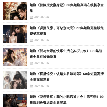
短剧《替嫁庶女翻身记》56集短剧高清在线畅享全
集
2026-07-26
短剧《误撞良缘，齐总别太宠》52集短剧完整版免
费畅享观看
2026-07-26
短剧《我与女帝的快乐生活之岁岁共欢》103集短
剧全集在线畅快看
2026-07-26
短剧《喜堂惊变：认错夫君嫁对郎》60集短剧高清
全集在线速看
2026-07-26
短剧《花卷致富：我的小吃店通古今！第五季》90
集短剧免费追剧全集资源