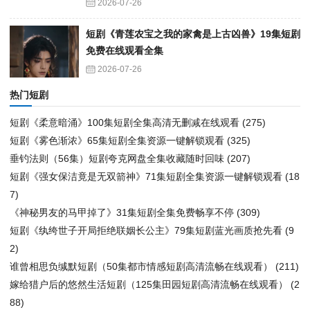
2026-07-26
短剧《青莲农宝之我的家禽是上古凶兽》19集短剧
免费在线观看全集
2026-07-26
热门短剧
短剧《柔意暗涌》100集短剧全集高清无删减在线观看
(275)
短剧《雾色渐浓》65集短剧全集资源一键解锁观看
(325)
垂钓法则（56集）短剧夸克网盘全集收藏随时回味
(207)
短剧《强女保洁竟是无双箭神》71集短剧全集资源一键解锁观看
(18
7)
《神秘男友的马甲掉了》31集短剧全集免费畅享不停
(309)
短剧《纨绔世子开局拒绝联姻长公主》79集短剧蓝光画质抢先看
(9
2)
谁曾相思负缄默短剧（50集都市情感短剧高清流畅在线观看）
(211)
嫁给猎户后的悠然生活短剧（125集田园短剧高清流畅在线观看）
(2
88)