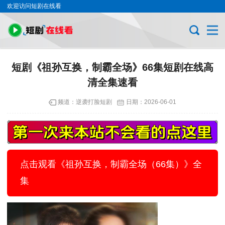
欢迎访问短剧在线看
短剧《祖孙互换，制霸全场》66集短剧在线高
清全集速看
频道：
逆袭打脸短剧
日期：
2026-06-01
点击观看《祖孙互换，制霸全场（66集）》全
集