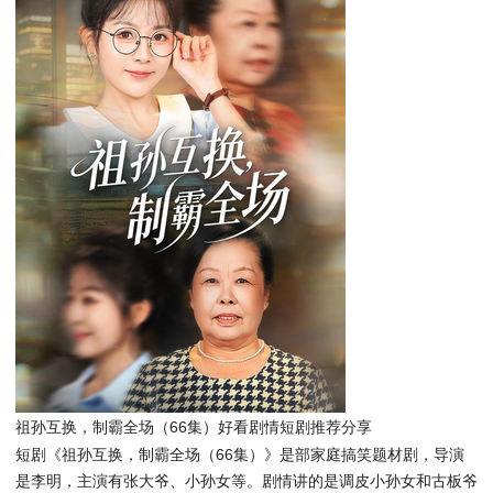
祖孙互换，制霸全场（66集）好看剧情短剧推荐分享
短剧《祖孙互换，制霸全场（66集）》是部家庭搞笑题材剧，导演
是李明，主演有张大爷、小孙女等。剧情讲的是调皮小孙女和古板爷