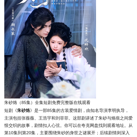
朱砂烙（85集）全集短剧免费完整版在线观看
短剧《
朱砂烙
》是一部85集的古装爱情剧，由知名导演李明执导，
主演包括张薇薇、王浩宇和刘菲菲。这部剧讲述了朱砂与烙痕之间爱
恨交织的故事，剧情扣人心弦。你可以在夸克网盘找到观看地址。从
第10集到第20集，主要围绕朱砂的身世之谜展开；后续剧情则深入