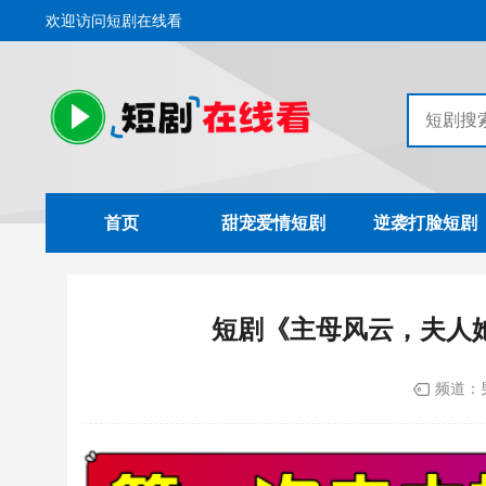
欢迎访问短剧在线看
首页
甜宠爱情短剧
逆袭打脸短剧
短剧《主母风云，夫人
频道：