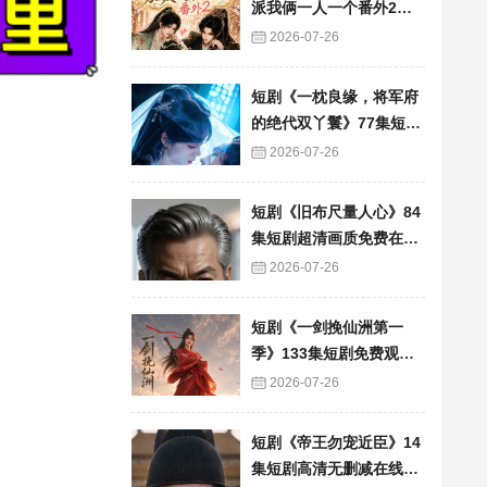
派我俩一人一个番外2》6
0集短剧高清完整版免费
2026-07-26
看
短剧《一枕良缘，将军府
的绝代双丫鬟》77集短剧
完整版免费畅享
2026-07-26
短剧《旧布尺量人心》84
集短剧超清画质免费在线
追
2026-07-26
短剧《一剑挽仙洲第一
季》133集短剧免费观看
完整版资源
2026-07-26
短剧《帝王勿宠近臣》14
集短剧高清无删减在线观