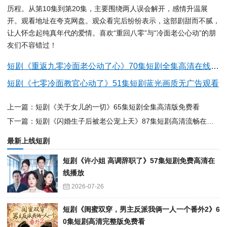
历程。从第10集到第20集，主要围绕两人误会解开，感情升温展
开。观看地址在夸克网盘。观众看完后纷纷表示，这部剧甜而不腻，
让人怀念起纯真年代的爱情。喜欢“重回八零”与“冷面老公心动”的朋
友们不容错过！
短剧《重返九零冷面老公动了心》70集短剧全集高清在线一次看过瘾
短剧《七零冷面教官心动了》51集短剧蓝光画质无广告观看
上一篇：短剧《关于女儿的一切》65集短剧全集高清版免费看
下一篇：短剧《闪婚生子后被老公宠上天》87集短剧高清流畅在线免费观看
最新上线短剧
短剧《许小姐 高调辞职了》57集短剧免费高清在
线播放
2026-07-26
短剧《闺蜜双穿，男主反派我俩一人一个番外2》6
0集短剧高清完整版免费看