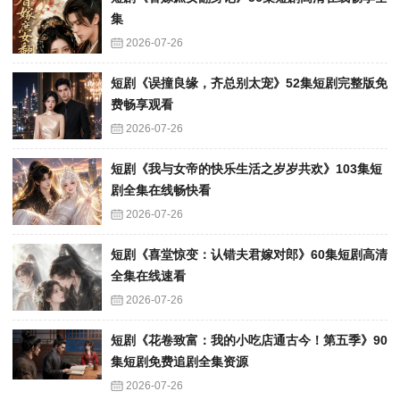
集
2026-07-26
短剧《误撞良缘，齐总别太宠》52集短剧完整版免
费畅享观看
2026-07-26
短剧《我与女帝的快乐生活之岁岁共欢》103集短
剧全集在线畅快看
2026-07-26
短剧《喜堂惊变：认错夫君嫁对郎》60集短剧高清
全集在线速看
2026-07-26
短剧《花卷致富：我的小吃店通古今！第五季》90
集短剧免费追剧全集资源
2026-07-26