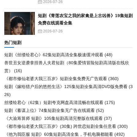
2026-07-26
短剧《青莲农宝之我的家禽是上古凶兽》19集短剧
免费在线观看全集
2026-07-26
热门短剧
短剧《丝缕绘君心》62集短剧高清全集极速缓冲观看
(48)
兽世丑女逆袭拿捏兽人夫君短剧（80集爱情冒险短剧高清版在线欣
赏）
(16)
《都市修仙老婆大我三百岁》短剧全集免费无广告观看
(360)
短剧《嫁给猎户后的悠然生活》125集短剧全集高清DVD版免费看
(3
26)
丝缕绘君心（62集）短剧夸克网盘高清流畅在线观看
(175)
短剧《蓄谋上位》74集短剧全集无广告在线观看
(52)
《大渝筹算师 短剧》105集短剧高清完整版在线观看
(37)
《都市修仙老婆大我三百岁》(30集) 跨世恋短剧全集任意看
(300)
《他为我臣服 短剧》60集短剧高清全集，手机电脑都能看
(492)