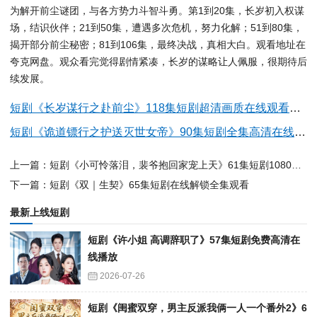
为解开前尘谜团，与各方势力斗智斗勇。第1到20集，长岁初入权谋
场，结识伙伴；21到50集，遭遇多次危机，努力化解；51到80集，
揭开部分前尘秘密；81到106集，最终决战，真相大白。观看地址在
夸克网盘。观众看完觉得剧情紧凑，长岁的谋略让人佩服，很期待后
续发展。
短剧《长岁谋行之赴前尘》118集短剧超清画质在线观看全集
短剧《诡道镖行之护送灭世女帝》90集短剧全集高清在线抢先看
上一篇：短剧《小可怜落泪，裴爷抱回家宠上天》61集短剧1080P全集免费观影
下一篇：短剧《双｜生契》65集短剧在线解锁全集观看
最新上线短剧
短剧《许小姐 高调辞职了》57集短剧免费高清在
线播放
2026-07-26
短剧《闺蜜双穿，男主反派我俩一人一个番外2》6