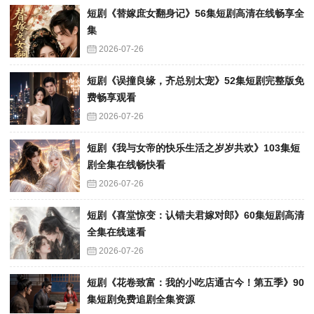
短剧《替嫁庶女翻身记》56集短剧高清在线畅享全
集
2026-07-26
短剧《误撞良缘，齐总别太宠》52集短剧完整版免
费畅享观看
2026-07-26
短剧《我与女帝的快乐生活之岁岁共欢》103集短
剧全集在线畅快看
2026-07-26
短剧《喜堂惊变：认错夫君嫁对郎》60集短剧高清
全集在线速看
2026-07-26
短剧《花卷致富：我的小吃店通古今！第五季》90
集短剧免费追剧全集资源