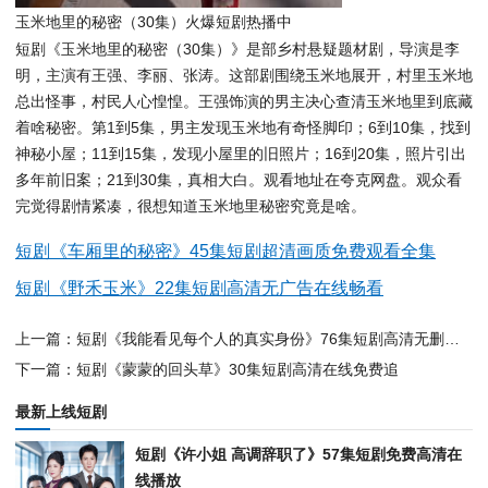
玉米地里的秘密（30集）火爆短剧热播中
短剧《玉米地里的秘密（30集）》是部乡村悬疑题材剧，导演是李
明，主演有王强、李丽、张涛。这部剧围绕玉米地展开，村里玉米地
总出怪事，村民人心惶惶。王强饰演的男主决心查清玉米地里到底藏
着啥秘密。第1到5集，男主发现玉米地有奇怪脚印；6到10集，找到
神秘小屋；11到15集，发现小屋里的旧照片；16到20集，照片引出
多年前旧案；21到30集，真相大白。观看地址在夸克网盘。观众看
完觉得剧情紧凑，很想知道玉米地里秘密究竟是啥。
短剧《车厢里的秘密》45集短剧超清画质免费观看全集
短剧《野禾玉米》22集短剧高清无广告在线畅看
上一篇：短剧《我能看见每个人的真实身份》76集短剧高清无删减免费看
下一篇：短剧《蒙蒙的回头草》30集短剧高清在线免费追
最新上线短剧
短剧《许小姐 高调辞职了》57集短剧免费高清在
线播放