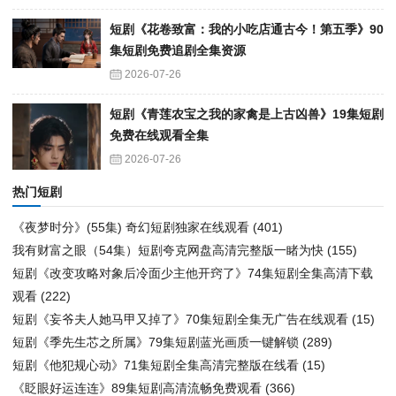
短剧《花卷致富：我的小吃店通古今！第五季》90
集短剧免费追剧全集资源
2026-07-26
短剧《青莲农宝之我的家禽是上古凶兽》19集短剧
免费在线观看全集
2026-07-26
热门短剧
《夜梦时分》(55集) 奇幻短剧独家在线观看
(401)
我有财富之眼（54集）短剧夸克网盘高清完整版一睹为快
(155)
短剧《改变攻略对象后冷面少主他开窍了》74集短剧全集高清下载
观看
(222)
短剧《妄爷夫人她马甲又掉了》70集短剧全集无广告在线观看
(15)
短剧《季先生芯之所属》79集短剧蓝光画质一键解锁
(289)
短剧《他犯规心动》71集短剧全集高清完整版在线看
(15)
《眨眼好运连连》89集短剧高清流畅免费观看
(366)