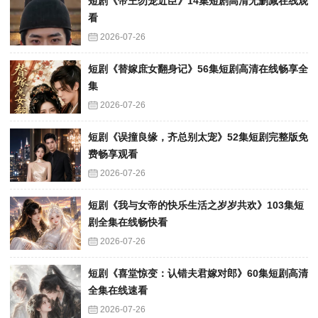
短剧《帝王勿宠近臣》14集短剧高清无删减在线观
看
2026-07-26
短剧《替嫁庶女翻身记》56集短剧高清在线畅享全
集
2026-07-26
短剧《误撞良缘，齐总别太宠》52集短剧完整版免
费畅享观看
2026-07-26
短剧《我与女帝的快乐生活之岁岁共欢》103集短
剧全集在线畅快看
2026-07-26
短剧《喜堂惊变：认错夫君嫁对郎》60集短剧高清
全集在线速看
2026-07-26