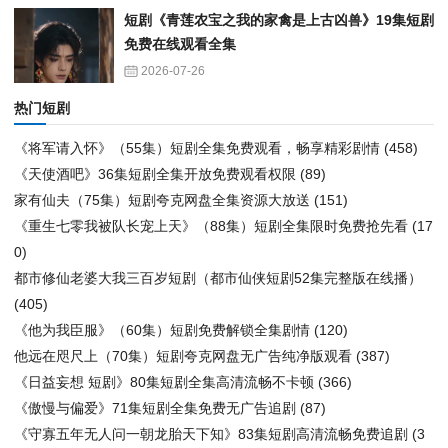
短剧《青莲农宝之我的家禽是上古凶兽》19集短剧
免费在线观看全集
2026-07-26
热门短剧
《将军请入怀》（55集）短剧全集免费观看，畅享精彩剧情
(458)
《天使酒吧》36集短剧全集开放免费观看权限
(89)
家有仙夫（75集）短剧夸克网盘全集资源大放送
(151)
《重生七零我被队长宠上天》（88集）短剧全集限时免费抢先看
(17
0)
都市修仙老婆大我三百岁短剧（都市仙侠短剧52集完整版在线播）
(405)
《他为我臣服》（60集）短剧免费解锁全集剧情
(120)
他远在咫尺上（70集）短剧夸克网盘无广告纯净版观看
(387)
《日益妄想 短剧》80集短剧全集高清流畅不卡顿
(366)
《傲慢与偏爱》71集短剧全集免费无广告追剧
(87)
《守寡五年无人问一朝龙胎天下知》83集短剧高清流畅免费追剧
(3