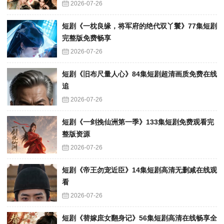
2026-07-26
短剧《一枕良缘，将军府的绝代双丫鬟》77集短剧
完整版免费畅享
2026-07-26
短剧《旧布尺量人心》84集短剧超清画质免费在线
追
2026-07-26
短剧《一剑挽仙洲第一季》133集短剧免费观看完
整版资源
2026-07-26
短剧《帝王勿宠近臣》14集短剧高清无删减在线观
看
2026-07-26
短剧《替嫁庶女翻身记》56集短剧高清在线畅享全