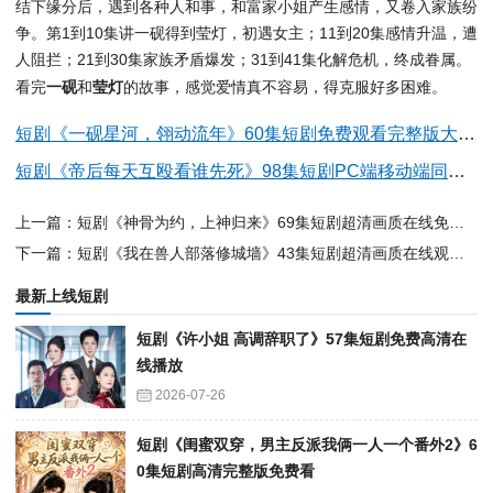
结下缘分后，遇到各种人和事，和富家小姐产生感情，又卷入家族纷
争。第1到10集讲一砚得到莹灯，初遇女主；11到20集感情升温，遭
人阻拦；21到30集家族矛盾爆发；31到41集化解危机，终成眷属。
看完
一砚
和
莹灯
的故事，感觉爱情真不容易，得克服好多困难。
短剧《一砚星河，翎动流年》60集短剧免费观看完整版大结局
短剧《帝后每天互殴看谁先死》98集短剧PC端移动端同步观看
上一篇：短剧《神骨为约，上神归来》69集短剧超清画质在线免费观影
下一篇：短剧《我在兽人部落修城墙》43集短剧超清画质在线观看全集
最新上线短剧
短剧《许小姐 高调辞职了》57集短剧免费高清在
线播放
2026-07-26
短剧《闺蜜双穿，男主反派我俩一人一个番外2》6
0集短剧高清完整版免费看