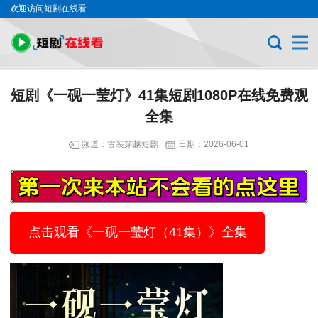
欢迎访问短剧在线看
短剧《一砚一莹灯》41集短剧1080P在线免费观
全集
频道：
古装穿越短剧
日期：
2026-06-01
点击观看《一砚一莹灯（41集）》全集