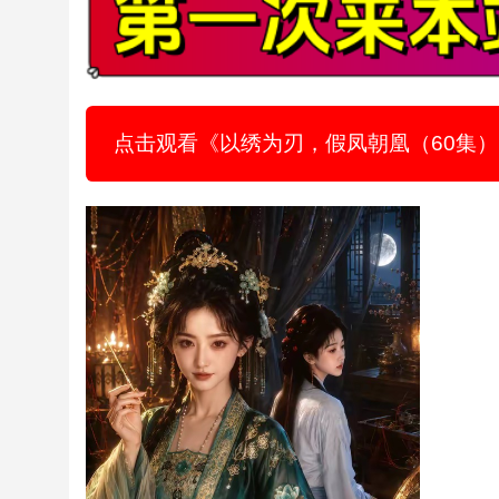
点击观看《以绣为刃，假凤朝凰（60集