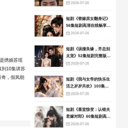
看
2026-07-26
短剧《替嫁庶女翻身记》
56集短剧高清在线畅享全
集
2026-07-26
短剧《误撞良缘，齐总别
太宠》52集短剧完整版免
是绣娘苏瑶
费畅享观看
2026-07-26
到10集讲苏
新奇，假凤朝
短剧《我与女帝的快乐生
活之岁岁共欢》103集短
剧全集在线畅快看
2026-07-26
短剧《喜堂惊变：认错夫
君嫁对郎》60集短剧高清
全集在线速看
2026-07-26