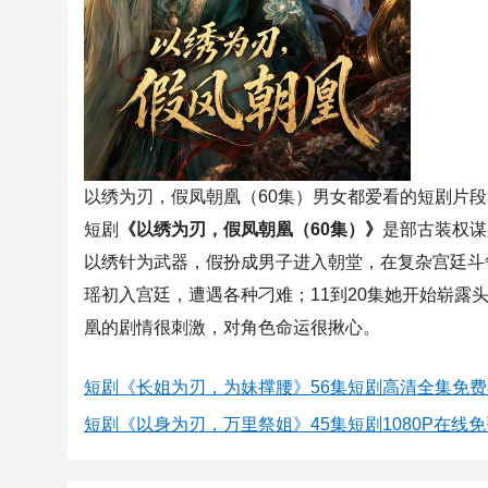
以绣为刃，假凤朝凰（60集）男女都爱看的短剧片段
短剧
《以绣为刃，假凤朝凰（60集）》
是部古装权谋
以绣针为武器，假扮成男子进入朝堂，在复杂宫廷斗
瑶初入宫廷，遭遇各种刁难；11到20集她开始崭露
凰的剧情很刺激，对角色命运很揪心。
短剧《长姐为刃，为妹撑腰》56集短剧高清全集免
短剧《以身为刃，万里祭姐》45集短剧1080P在线