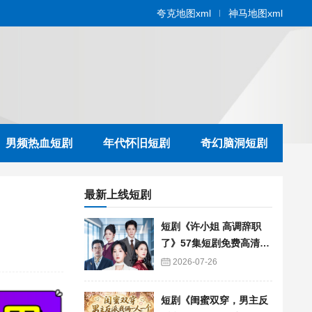
夸克地图xml
神马地图xml
男频热血短剧
年代怀旧短剧
奇幻脑洞短剧
最新上线短剧
短剧《许小姐 高调辞职
了》57集短剧免费高清在
线播放
2026-07-26
短剧《闺蜜双穿，男主反