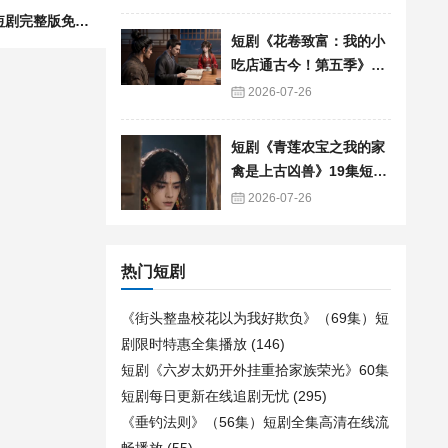
下一篇：短剧《错发吐槽后，被大佬盯上了》11集短剧完整版免费畅享观看
短剧《花卷致富：我的小
吃店通古今！第五季》90
集短剧免费追剧全集资源
2026-07-26
短剧《青莲农宝之我的家
禽是上古凶兽》19集短剧
免费在线观看全集
2026-07-26
热门短剧
《街头整蛊校花以为我好欺负》（69集）短
剧限时特惠全集播放
(146)
短剧《六岁太奶开外挂重拾家族荣光》60集
短剧每日更新在线追剧无忧
(295)
《垂钓法则》（56集）短剧全集高清在线流