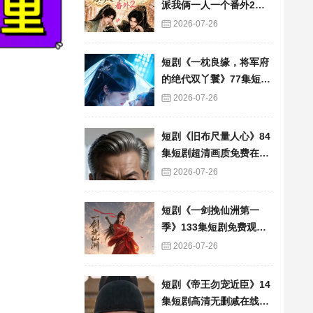
派我俩一人一个番外2》6
0集短剧高清完整版免费
2026-07-26
看
短剧《一枕良缘，将军府
的绝代双丫鬟》77集短剧
完整版免费畅享
2026-07-26
短剧《旧布尺量人心》84
集短剧超清画质免费在线
追
2026-07-26
短剧《一剑挽仙洲第一
季》133集短剧免费观看
完整版资源
2026-07-26
短剧《帝王勿宠近臣》14
集短剧高清无删减在线观