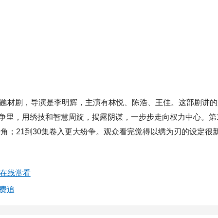
题材剧，导演是李明辉，主演有林悦、陈浩、王佳。这部剧讲的
争里，用绣技和智慧周旋，揭露阴谋，一步步走向权力中心。第1
头角；21到30集卷入更大纷争。观众看完觉得以绣为刃的设定很
费在线赏看
免费追