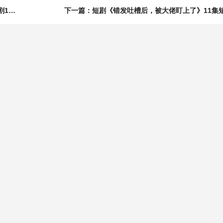
上一篇：短剧《刚要造反，你让我进国子监教书？》70集短剧1080P在线免费看