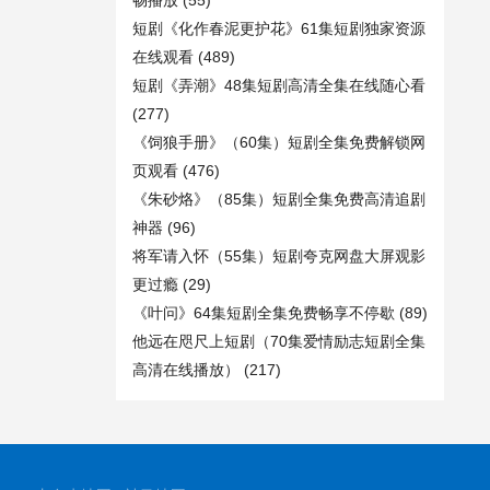
畅播放
(55)
短剧《化作春泥更护花》61集短剧独家资源
在线观看
(489)
短剧《弄潮》48集短剧高清全集在线随心看
(277)
《饲狼手册》（60集）短剧全集免费解锁网
页观看
(476)
《朱砂烙》（85集）短剧全集免费高清追剧
神器
(96)
将军请入怀（55集）短剧夸克网盘大屏观影
更过瘾
(29)
《叶问》64集短剧全集免费畅享不停歇
(89)
他远在咫尺上短剧（70集爱情励志短剧全集
高清在线播放）
(217)