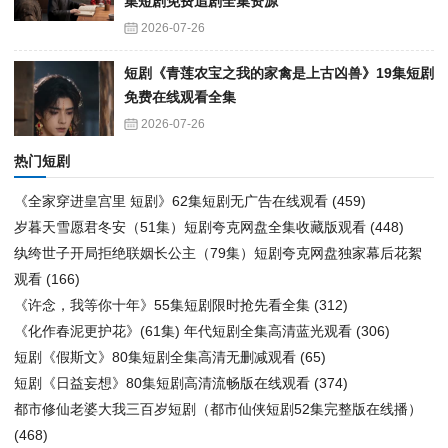
集短剧免费追剧全集资源
2026-07-26
短剧《青莲农宝之我的家禽是上古凶兽》19集短剧
免费在线观看全集
2026-07-26
热门短剧
《全家穿进皇宫里 短剧》62集短剧无广告在线观看
(459)
岁暮天雪愿君冬安（51集）短剧夸克网盘全集收藏版观看
(448)
纨绔世子开局拒绝联姻长公主（79集）短剧夸克网盘独家幕后花絮
观看
(166)
《许念，我等你十年》55集短剧限时抢先看全集
(312)
《化作春泥更护花》(61集) 年代短剧全集高清蓝光观看
(306)
短剧《假斯文》80集短剧全集高清无删减观看
(65)
短剧《日益妄想》80集短剧高清流畅版在线观看
(374)
都市修仙老婆大我三百岁短剧（都市仙侠短剧52集完整版在线播）
(468)