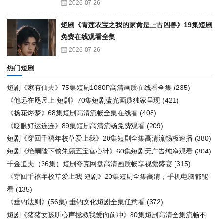
2026-07-26
短剧《青莲农宝之我的家禽是上古凶兽》19集短剧
免费在线观看全集
2026-07-26
热门短剧
短剧《家有仙夫》75集短剧1080P高清画质在线看全集
(235)
《他远在咫尺上 短剧》70集短剧蓝光画质独家呈现
(421)
《扬花烬梦》68集短剧高清流畅全集在线看
(408)
《眨眼好运连连》89集短剧高清流畅免费观看
(209)
短剧《穿回千禧年校草爱上我》20集短剧全集高清流畅极速播
(380)
短剧《绝嗣陛下锁朱颜五宝宫心计》60集短剧无广告纯净观看
(304)
千金追夫（36集）短剧夸克网盘高清画质畅享视觉盛宴
(315)
《穿回千禧年校草爱上我 短剧》20集短剧全集高清，手机电脑都能
看
(135)
《垂钓法则》(56集) 垂钓文化短剧全集任意看
(372)
短剧《猪猪女孩听心声拯救我爱向前冲》80集短剧高清全集流畅不