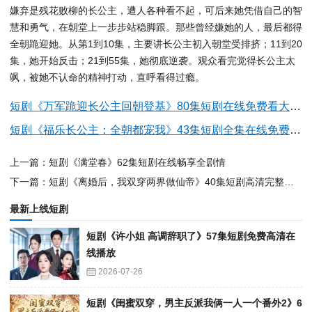
嫌弃是残花败柳的长公主，遭人各种看不起，可后来她凭借自己的智
慧和勇气，在朝堂上一步步站稳脚跟。那些曾经嫌她的人，最后都得
全朝跪迎她。从第1到10集，主要讲长公主初入朝堂受排挤；11到20
集，她开始反击；21到55集，她彻底逆袭。观众看完觉得长公主太
飒，被她不认命的精神打动，直呼看得过瘾。
短剧《万军跪迎长公主回朝登基》80集短剧在线免费看大结局
短剧《福乐长公主：全朝都宠我》43集短剧全集在线免费畅看
上一篇：短剧《满堂春》62集短剧在线畅享全剧情
下一篇：短剧《离婚后，我双穿两界做仙帝》40集短剧高清完整版免费畅享
最新上线短剧
短剧《许小姐 高调辞职了》57集短剧免费高清在
线播放
2026-07-26
短剧《闺蜜双穿，男主反派我俩一人一个番外2》6