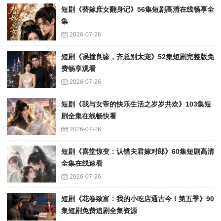
短剧《替嫁庶女翻身记》56集短剧高清在线畅享全
集
2026-07-26
短剧《误撞良缘，齐总别太宠》52集短剧完整版免
费畅享观看
2026-07-26
短剧《我与女帝的快乐生活之岁岁共欢》103集短
剧全集在线畅快看
2026-07-26
短剧《喜堂惊变：认错夫君嫁对郎》60集短剧高清
全集在线速看
2026-07-26
短剧《花卷致富：我的小吃店通古今！第五季》90
集短剧免费追剧全集资源