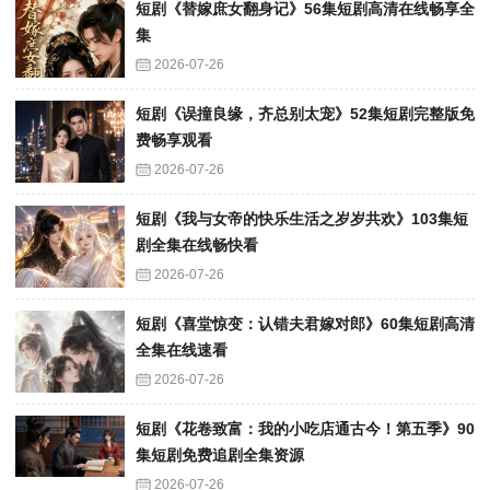
短剧《替嫁庶女翻身记》56集短剧高清在线畅享全
集
2026-07-26
短剧《误撞良缘，齐总别太宠》52集短剧完整版免
费畅享观看
2026-07-26
短剧《我与女帝的快乐生活之岁岁共欢》103集短
剧全集在线畅快看
2026-07-26
短剧《喜堂惊变：认错夫君嫁对郎》60集短剧高清
全集在线速看
2026-07-26
短剧《花卷致富：我的小吃店通古今！第五季》90
集短剧免费追剧全集资源
2026-07-26