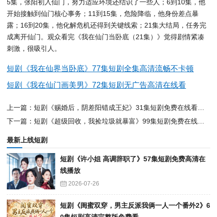
5集，张阳初入仙门，努力适应环境还结识了一些人；6到10集，他
开始接触到仙门核心事务；11到15集，危险降临，他身份差点暴
露；16到20集，他化解危机还得到关键线索；21集大结局，任务完
成离开仙门。观众看完《我在仙门当卧底（21集）》觉得剧情紧凑
刺激，很吸引人。
短剧《我在仙界当卧底》77集短剧全集高清流畅不卡顿
短剧《我在仙门画美男》72集短剧无广告高清在线看
上一篇：短剧《赐婚后，阴差阳错成王妃》31集短剧免费在线看完整剧情
下一篇：短剧《超级回收，我捡垃圾就暴富》99集短剧免费在线看完整版剧情
最新上线短剧
短剧《许小姐 高调辞职了》57集短剧免费高清在
线播放
2026-07-26
短剧《闺蜜双穿，男主反派我俩一人一个番外2》6