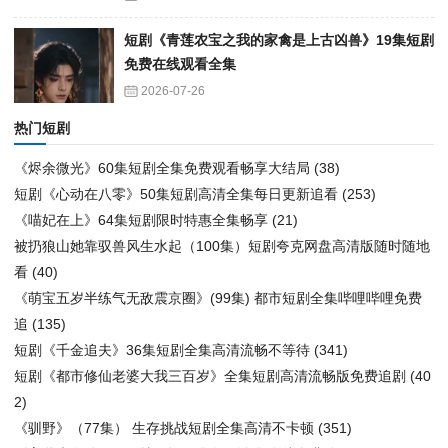
短剧《青莲农宝之我的家禽是上古凶兽》19集短剧
免费在线观看全集
2026-07-26
热门短剧
《烬余微光》60集短剧全集免费观看畅享大结局
(38)
短剧《心动在八零》50集短剧高清全集每日更新追看
(253)
《喵妃在上》64集短剧限时特惠全集畅享
(21)
被扔狼山她靠驭兽风生水起（100集）短剧夸克网盘高清版随时随地
看
(40)
《萌宝五岁半练气无敌震京圈》(99集) 都市短剧全集哔哩哔哩免费
追
(135)
短剧《千金追夫》36集短剧全集高清流畅不等待
(341)
短剧《都市修仙老婆大我三百岁》全集短剧高清流畅版免费追剧
(40
2)
《驯野》（77集） 生存挑战短剧全集高清不卡顿
(351)