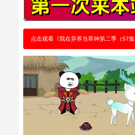
点击观看《我在异界当草神第二季（57