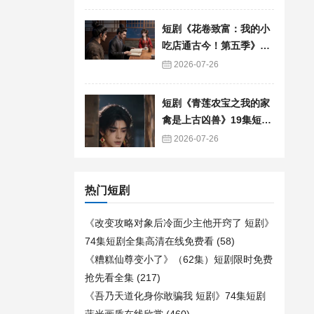
短剧《花卷致富：我的小
吃店通古今！第五季》90
集短剧免费追剧全集资源
2026-07-26
短剧《青莲农宝之我的家
禽是上古凶兽》19集短剧
免费在线观看全集
2026-07-26
热门短剧
《改变攻略对象后冷面少主他开窍了 短剧》
74集短剧全集高清在线免费看
(58)
《糟糕仙尊变小了》（62集）短剧限时免费
抢先看全集
(217)
《吾乃天道化身你敢骗我 短剧》74集短剧