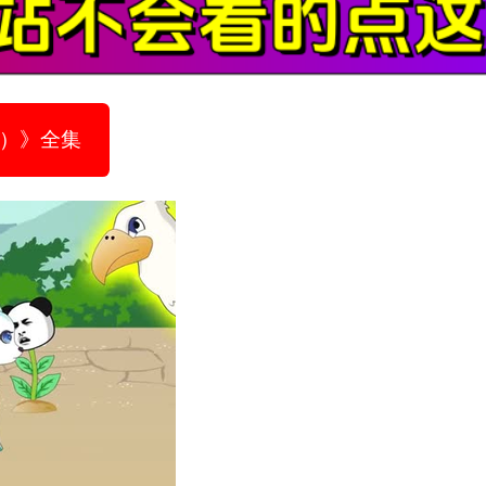
集）》全集