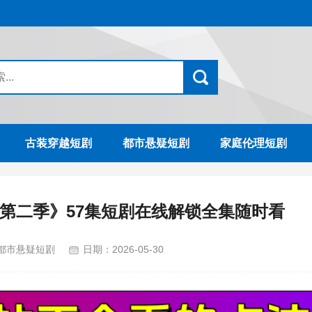
古装穿越短剧
都市悬疑短剧
家庭伦理短剧
第二季》57集短剧在线解锁全集随时看
都市悬疑短剧
日期：
2026-05-30