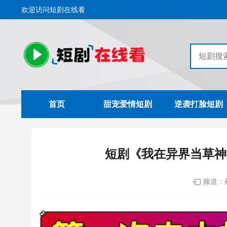
欢迎访问短剧在线看
首页
甜宠爱情短剧
逆袭打脸短剧
短剧《我在异界当草神
频道：