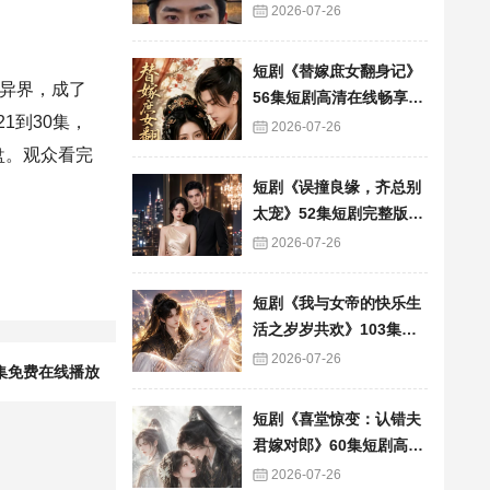
看
2026-07-26
短剧《替嫁庶女翻身记》
异界，成了
56集短剧高清在线畅享全
1到30集，
集
2026-07-26
盘。观众看完
短剧《误撞良缘，齐总别
太宠》52集短剧完整版免
费畅享观看
2026-07-26
短剧《我与女帝的快乐生
活之岁岁共欢》103集短
剧全集在线畅快看
2026-07-26
集免费在线播放
短剧《喜堂惊变：认错夫
君嫁对郎》60集短剧高清
全集在线速看
2026-07-26