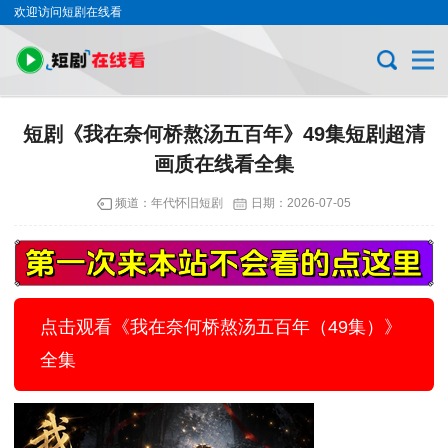
欢迎访问短剧在线看
短剧《我在奈何桥熬汤五百年》49集短剧超清
画质在线看全集
频道：
年代怀旧短剧
日期：
2026-07-05
点击观看《我在奈何桥熬汤五百年（49集）》
全集