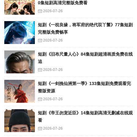
0集短剧高清完整版免费看
2026-07-26
短剧《一枕良缘，将军府的绝代双丫鬟》77集短剧
完整版免费畅享
2026-07-26
短剧《旧布尺量人心》84集短剧超清画质免费在线
追
2026-07-26
短剧《一剑挽仙洲第一季》133集短剧免费观看完
整版资源
2026-07-26
短剧《帝王勿宠近臣》14集短剧高清无删减在线观
看
2026-07-26