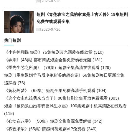
2026-07-26
短剧《青莲农宝之我的家禽是上古凶兽》19集短剧
免费在线观看全集
2026-07-26
热门短剧
《小狗抓蝴蝶 短剧》75集短剧蓝光画质在线欣赏
(310)
《弄潮》(48集) 都市商战短剧全集免费畅看无阻
(181)
《季先生芯之所属》（79集）短剧全集高清在线观看
(129)
短剧《重生退婚竹马后冷艳靳爷他超会宠》66集短剧每日更新全集
追踪看
(76)
《扬花烬梦》（68集）短剧全集免费高清手机观看
(104)
《这个女主也该我来当当了》80集短剧全集开放免费观看
(303)
短剧《被扔狼山她靠驭兽风生水起》100集短剧手机高清版在线观看
(115)
《心动在八零》（50集）短剧全集资源免费解锁
(342)
《雾色渐浓》(65集) 情感纠葛短剧VIP免费看
(240)