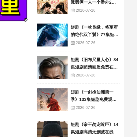
派我俩一人一个番外2》6
0集短剧高清完整版免费
2026-07-26
看
短剧《一枕良缘，将军府
的绝代双丫鬟》77集短剧
完整版免费畅享
2026-07-26
短剧《旧布尺量人心》84
集短剧超清画质免费在线
追
2026-07-26
短剧《一剑挽仙洲第一
季》133集短剧免费观看
完整版资源
2026-07-26
短剧《帝王勿宠近臣》14
集短剧高清无删减在线观