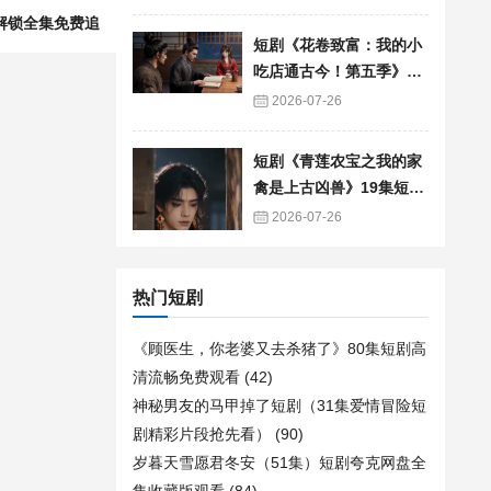
解锁全集免费追
短剧《花卷致富：我的小
吃店通古今！第五季》90
集短剧免费追剧全集资源
2026-07-26
短剧《青莲农宝之我的家
禽是上古凶兽》19集短剧
免费在线观看全集
2026-07-26
热门短剧
《顾医生，你老婆又去杀猪了》80集短剧高
清流畅免费观看
(42)
神秘男友的马甲掉了短剧（31集爱情冒险短
剧精彩片段抢先看）
(90)
岁暮天雪愿君冬安（51集）短剧夸克网盘全