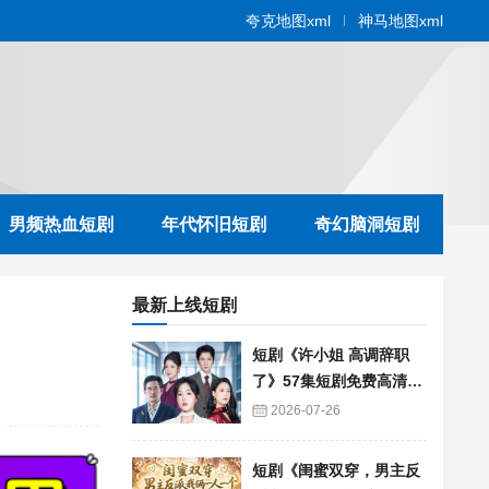
夸克地图xml
神马地图xml
男频热血短剧
年代怀旧短剧
奇幻脑洞短剧
最新上线短剧
短剧《许小姐 高调辞职
了》57集短剧免费高清在
线播放
2026-07-26
短剧《闺蜜双穿，男主反