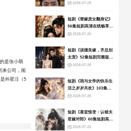
看
2026-07-26
短剧《替嫁庶女翻身记》
56集短剧高清在线畅享全
集
2026-07-26
短剧《误撞良缘，齐总别
太宠》52集短剧完整版免
的是张小萌
费畅享观看
2026-07-26
初来公司，闹
是外星汪（5
短剧《我与女帝的快乐生
活之岁岁共欢》103集短
剧全集在线畅快看
2026-07-26
短剧《喜堂惊变：认错夫
君嫁对郎》60集短剧高清
全集在线速看
2026-07-26