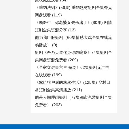
集收藏版观看
(84)
《垂钓法则》(56集) 垂钓题材短剧全集夸克
网盘观看
(119)
《顾医生，你老婆又去杀猪了》(80集) 剧情
短剧全集资源分享
(13)
他为我臣服短剧（60集情感大戏全集在线流
畅播放）
(0)
短剧《吾乃天道化身你敢骗我》74集短剧全
集网盘资源免费看
(269)
《全家穿进皇宫里 短剧》62集短剧无广告
在线观看
(199)
《嫁给猎户后的悠然生活》(125集) 乡村日
常短剧全集高清播放
(211)
他是人间理想短剧（77集都市恋爱短剧全集
免费看）
(203)