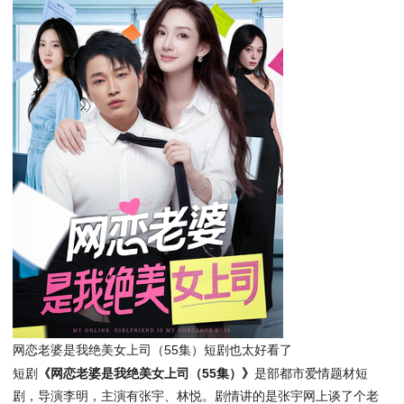
网恋老婆是我绝美女上司（55集）短剧也太好看了
短剧
《网恋老婆是我绝美女上司（55集）》
是部都市爱情题材短
剧，导演李明，主演有张宇、林悦。剧情讲的是张宇网上谈了个老