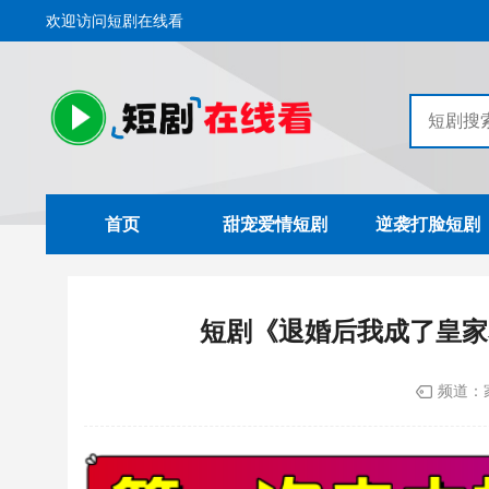
欢迎访问短剧在线看
首页
甜宠爱情短剧
逆袭打脸短剧
短剧《退婚后我成了皇家
频道：