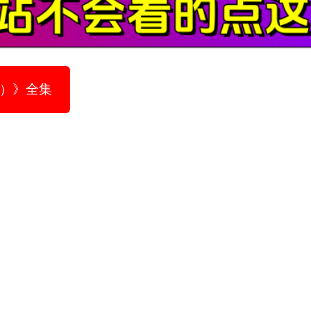
集）》全集