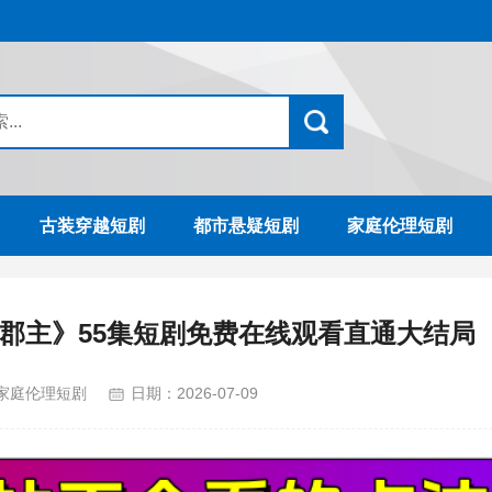
古装穿越短剧
都市悬疑短剧
家庭伦理短剧
郡主》55集短剧免费在线观看直通大结局
家庭伦理短剧
日期：
2026-07-09