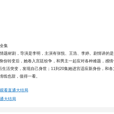
全集
爱情题材剧，导演是李明，主演有张悦、王浩、李婷。剧情讲的是
身份转变后，她卷入宫廷纷争，和男主一起应对各种难题，感情
后生活突变，发现自己身世；11到20集她进宫适应新身份，和各
情线也甜，值得一看。
线观看直通大结局
直通大结局