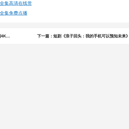
剧全集高清在线赏
清全集免费点播
上一篇：短剧《寒门孤女的逆袭之路（第二季）》100集短剧4K画质在线免费赏