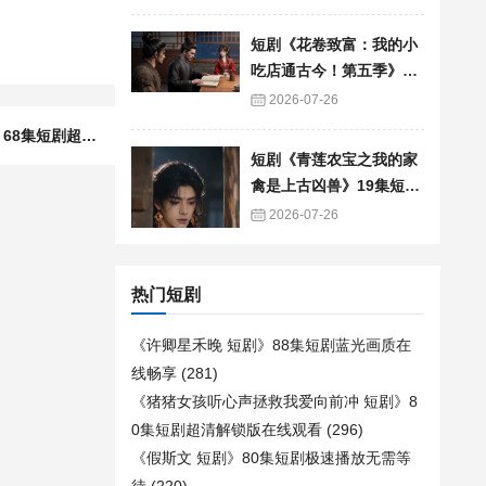
短剧《花卷致富：我的小
吃店通古今！第五季》90
集短剧免费追剧全集资源
2026-07-26
下一篇：短剧《浪子回头：我的手机可以预知未来》68集短剧超清画质免费追剧
短剧《青莲农宝之我的家
禽是上古凶兽》19集短剧
免费在线观看全集
2026-07-26
热门短剧
《许卿星禾晚 短剧》88集短剧蓝光画质在
线畅享
(281)
《猪猪女孩听心声拯救我爱向前冲 短剧》8
0集短剧超清解锁版在线观看
(296)
《假斯文 短剧》80集短剧极速播放无需等