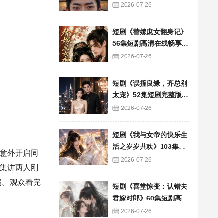
看
2026-07-26
短剧《替嫁庶女翻身记》
56集短剧高清在线畅享全
集
2026-07-26
短剧《误撞良缘，齐总别
太宠》52集短剧完整版免
费畅享观看
2026-07-26
短剧《我与女帝的快乐生
活之岁岁共欢》103集短
意外开启同
剧全集在线畅快看
2026-07-26
集讲两人刚
属。观众看完
短剧《喜堂惊变：认错夫
君嫁对郎》60集短剧高清
全集在线速看
2026-07-26