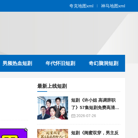
夸克地图xml
神马地图xml
男频热血短剧
年代怀旧短剧
奇幻脑洞短剧
最新上线短剧
短剧《许小姐 高调辞职
了》57集短剧免费高清在
线播放
2026-07-26
短剧《闺蜜双穿，男主反