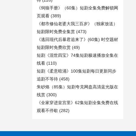
待
(220)
《饲狼手册》（60集）短剧全集免费解锁网
页观看
(389)
《都市修仙老婆大我三百岁》（独家放送）
短剧限时免费全集赏
(473)
《逃回现代后暴君追来了》(60集) 时空题材
短剧限时免费欣赏
(49)
短剧《混世四宝》74集短剧极速播放全集在
线看
(110)
短剧《柔意暗涌》100集短剧每日更新同步
追剧不等待
(458)
朱砂烙（85集）短剧夸克网盘高清蓝光版在
线赏
(300)
《全家穿进皇宫里》62集短剧全集免费在线
观看不停歇
(282)