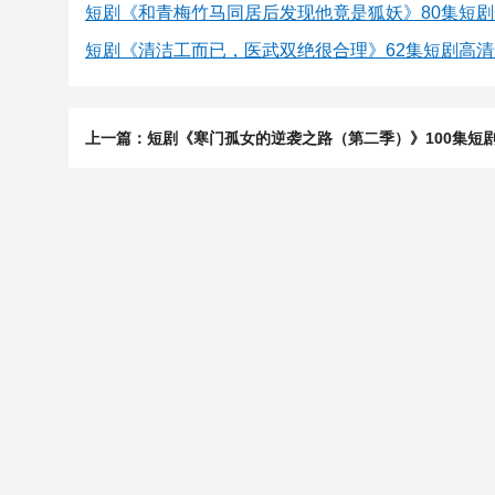
短剧《和青梅竹马同居后发现他竟是狐妖》80集短
短剧《清洁工而已，医武双绝很合理》62集短剧高