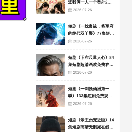
派我俩一人一个番外2》6
0集短剧高清完整版免费
2026-07-26
看
短剧《一枕良缘，将军府
的绝代双丫鬟》77集短剧
完整版免费畅享
2026-07-26
短剧《旧布尺量人心》84
集短剧超清画质免费在线
追
2026-07-26
短剧《一剑挽仙洲第一
季》133集短剧免费观看
完整版资源
2026-07-26
短剧《帝王勿宠近臣》14
集短剧高清无删减在线观