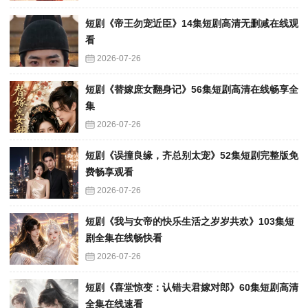
短剧《帝王勿宠近臣》14集短剧高清无删减在线观
看
2026-07-26
短剧《替嫁庶女翻身记》56集短剧高清在线畅享全
集
2026-07-26
短剧《误撞良缘，齐总别太宠》52集短剧完整版免
费畅享观看
2026-07-26
短剧《我与女帝的快乐生活之岁岁共欢》103集短
剧全集在线畅快看
2026-07-26
短剧《喜堂惊变：认错夫君嫁对郎》60集短剧高清
全集在线速看