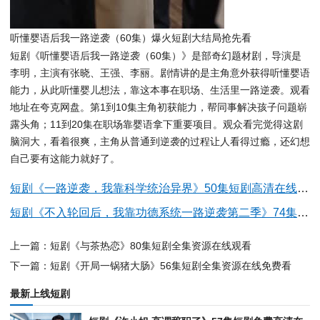
听懂婴语后我一路逆袭（60集）爆火短剧大结局抢先看
短剧《听懂婴语后我一路逆袭（60集）》是部奇幻题材剧，导演是
李明，主演有张晓、王强、李丽。剧情讲的是主角意外获得听懂婴语
能力，从此听懂婴儿想法，靠这本事在职场、生活里一路逆袭。观看
地址在夸克网盘。第1到10集主角初获能力，帮同事解决孩子问题崭
露头角；11到20集在职场靠婴语拿下重要项目。观众看完觉得这剧
脑洞大，看着很爽，主角从普通到逆袭的过程让人看得过瘾，还幻想
自己要有这能力就好了。
短剧《一路逆袭，我靠科学统治异界》50集短剧高清在线观看全集
短剧《不入轮回后，我靠功德系统一路逆袭第二季》74集短剧1080P在线免费观看
上一篇：短剧《与茶热恋》80集短剧全集资源在线观看
下一篇：短剧《开局一锅猪大肠》56集短剧全集资源在线免费看
最新上线短剧