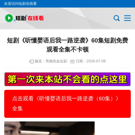
欢迎访问短剧在线看
短剧《听懂婴语后我一路逆袭》60集短剧免费
观看全集不卡顿
频道：
男频热血短剧
日期：
2026-07-08
点击观看《听懂婴语后我一路逆袭（60集）》
全集