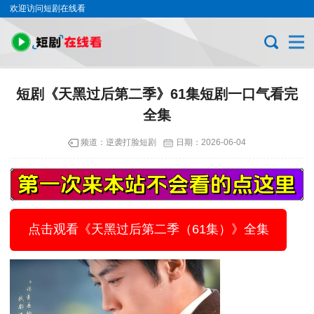
欢迎访问短剧在线看
短剧《天黑过后第二季》61集短剧一口气看完
全集
频道：
逆袭打脸短剧
日期：
2026-06-04
点击观看《天黑过后第二季（61集）》全集