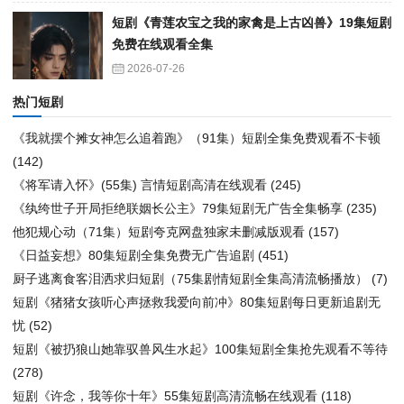
短剧《青莲农宝之我的家禽是上古凶兽》19集短剧
免费在线观看全集
2026-07-26
热门短剧
《我就摆个摊女神怎么追着跑》（91集）短剧全集免费观看不卡顿
(142)
《将军请入怀》(55集) 言情短剧高清在线观看
(245)
《纨绔世子开局拒绝联姻长公主》79集短剧无广告全集畅享
(235)
他犯规心动（71集）短剧夸克网盘独家未删减版观看
(157)
《日益妄想》80集短剧全集免费无广告追剧
(451)
厨子逃离食客泪洒求归短剧（75集剧情短剧全集高清流畅播放）
(7)
短剧《猪猪女孩听心声拯救我爱向前冲》80集短剧每日更新追剧无
忧
(52)
短剧《被扔狼山她靠驭兽风生水起》100集短剧全集抢先观看不等待
(278)
短剧《许念，我等你十年》55集短剧高清流畅在线观看
(118)