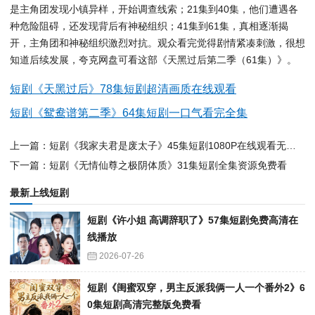
是主角团发现小镇异样，开始调查线索；21集到40集，他们遭遇各
种危险阻碍，还发现背后有神秘组织；41集到61集，真相逐渐揭
开，主角团和神秘组织激烈对抗。观众看完觉得剧情紧凑刺激，很想
知道后续发展，夸克网盘可看这部《天黑过后第二季（61集）》。
短剧《天黑过后》78集短剧超清画质在线观看
短剧《鸳鸯谱第二季》64集短剧一口气看完全集
上一篇：短剧《我家夫君是废太子》45集短剧1080P在线观看无删减
下一篇：短剧《无情仙尊之极阴体质》31集短剧全集资源免费看
最新上线短剧
短剧《许小姐 高调辞职了》57集短剧免费高清在
线播放
2026-07-26
短剧《闺蜜双穿，男主反派我俩一人一个番外2》6
0集短剧高清完整版免费看